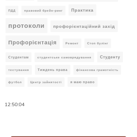
Практика
ПДД
правовий брейн-ринг
протоколи
профорієнтаційний захід
Профорієнтація
Ремонт
Стоп булінг
Студенту
Студентам
студентське самоврядування
Тиждень права
тестування
фінансова грамотність
я маю право
футбол
Центр зайнятості
12:50:04