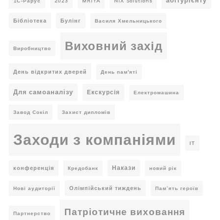
абітурієнту
1С-Рарус
2023
MRIYA
NIX Solutions
Бібліотека
Булінг
Василя Хмельницького
Виховний захід
Виробництво
День відкритих дверей
День пам'яті
Для самоаналізу
Екскурсія
Електромашина
Завод Сокіл
Захист дипломів
Заходи з компаніями
ІТ
Накази
конференція
Кредобанк
новий рік
Олімпійський тиждень
Нові аудиторії
Пам’ять героїв
Патріотичне виховання
Партнерство