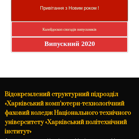
Привітання з Новим роком !
Калейдоскоп спогадів випускників
Випускний 2020
Відокремлений структурний підрозділ
«Харківський комп’ютерн-технологічний
фаховий коледж Національного технічного
університету «Харківський політехнічний
інститут»