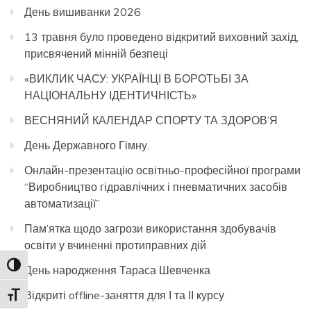
День вишиванки 2026
13 травня було проведено відкритий виховний захід,
присвячений мінній безпеці
«ВИКЛИК ЧАСУ: УКРАЇНЦІ В БОРОТЬБІ ЗА
НАЦІОНАЛЬНУ ІДЕНТИЧНІСТЬ»
ВЕСНЯНИЙ КАЛЕНДАР СПОРТУ ТА ЗДОРОВ’Я
День Державного Гімну.
Онлайн-презентацію освітньо-професійної програми
“Виробництво гідравлічних і пневматичних засобів
автоматизації”
Пам’ятка щодо загрози використання здобувачів
освіти у вчиненні протиправних дій
Toggle High Contrast
День народження Тараса Шевченка
Відкриті offline-заняття для І та ІІ курсу
Toggle Font size