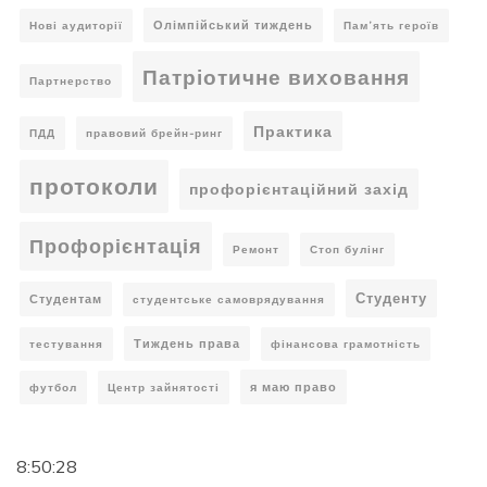
Олімпійський тиждень
Нові аудиторії
Пам’ять героїв
Патріотичне виховання
Партнерство
Практика
ПДД
правовий брейн-ринг
протоколи
профорієнтаційний захід
Профорієнтація
Ремонт
Стоп булінг
Студенту
Студентам
студентське самоврядування
Тиждень права
тестування
фінансова грамотність
я маю право
футбол
Центр зайнятості
8:50:29