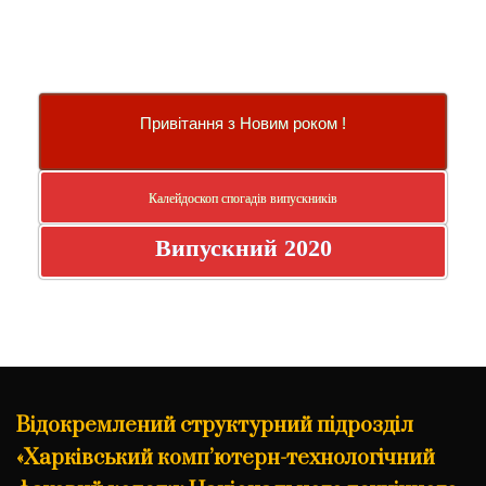
Привітання з Новим роком !
Калейдоскоп спогадів випускників
Випускний 2020
Відокремлений структурний підрозділ
«Харківський комп’ютерн-технологічний