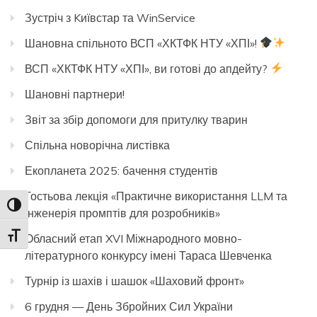
Зустріч з Kиївстар та WinService
Шановна спільното ВСП «ХКТФК НТУ «ХПІ»!
ВСП «ХКТФК НТУ «ХПІ», ви готові до апдейту?
Шановні партнери!
Звіт за збір допомоги для притулку тварин
Спільна новорічна листівка
Екопланета 2025: бачення студентів
Гостьова лекція «Практичне використання LLM та
Toggle High Contrast
інженерія промптів для розробників»
Toggle Font size
Обласний етап XVI Міжнародного мовно-
літературного конкурсу імені Тараса Шевченка
Турнір із шахів і шашок «Шаховий фронт»
6 грудня — День Збройних Сил України