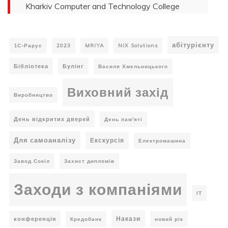
Kharkiv Computer and Technology College
абітурієнту
1С-Рарус
2023
MRIYA
NIX Solutions
Бібліотека
Булінг
Василя Хмельницького
Виховний захід
Виробництво
День відкритих дверей
День пам'яті
Для самоаналізу
Екскурсія
Електромашина
Завод Сокіл
Захист дипломів
Заходи з компаніями
ІТ
Накази
конференція
Кредобанк
новий рік