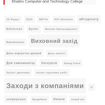
Kharkiv Computer and Technology College
абітурієнту
1С-Рарус
2023
MRIYA
NIX Solutions
Бібліотека
Булінг
Василя Хмельницького
Виховний захід
Виробництво
День відкритих дверей
День пам'яті
Для самоаналізу
Екскурсія
Завод Сокіл
Захист дипломів
захист курсових робіт
Заходи з компаніями
ІТ
Накази
конференція
Кредобанк
новий рік