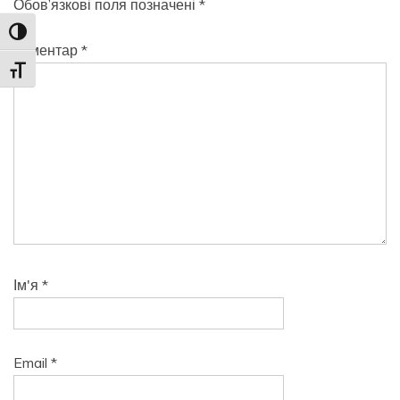
Обов’язкові поля позначені
*
Toggle High Contrast
Коментар
*
Toggle Font size
Ім'я
*
Email
*