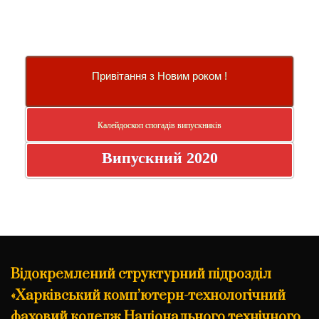
Привітання з Новим роком !
Калейдоскоп спогадів випускників
Випускний 2020
Відокремлений структурний підрозділ
«Харківський комп’ютерн-технологічний
фаховий коледж Національного технічного