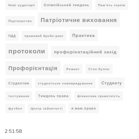
Олімпійський тиждень
Нові аудиторії
Пам’ять героїв
Патріотичне виховання
Партнерство
Практика
ПДД
правовий брейн-ринг
протоколи
профорієнтаційний захід
Профорієнтація
Ремонт
Стоп булінг
Студенту
Студентам
студентське самоврядування
Тиждень права
тестування
фінансова грамотність
я маю право
футбол
Центр зайнятості
2:51:59