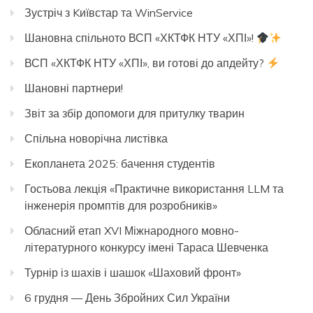
Зустріч з Kиївстар та WinService
Шановна спільното ВСП «ХКТФК НТУ «ХПІ»!
ВСП «ХКТФК НТУ «ХПІ», ви готові до апдейту?
Шановні партнери!
Звіт за збір допомоги для притулку тварин
Спільна новорічна листівка
Екопланета 2025: бачення студентів
Гостьова лекція «Практичне використання LLM та
інженерія промптів для розробників»
Обласний етап XVI Міжнародного мовно-
літературного конкурсу імені Тараса Шевченка
Турнір із шахів і шашок «Шаховий фронт»
6 грудня — День Збройних Сил України