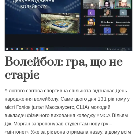
Волейбол: гра, що не
старіє
9 лютого світова спортивна спільнота відзначає День
народження волейболу. Саме цього дня 131 рік тому у
місті Голіок (штат Массачусетс, США) молодий
викладач фізичного виховання коледжу YMCA Вільям
Дж. Морган запропонував студентам нову гру –
«мінтонет». Уже за рік вона отримала назву, відому всім