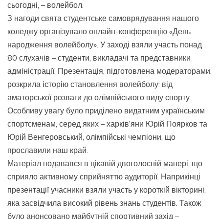
сьогодні, – волейбол.
З нагоди свята студентське самоврядування нашого
коледжу організувало онлайн-конференцію «День
народження волейболу». У заході взяли участь понад
80 слухачів – студенти, викладачі та представники
адміністрації. Презентація, підготовлена модераторами,
розкрила історію становлення волейболу: від
аматорської розваги до олімпійського виду спорту.
Особливу увагу було приділено видатним українським
спортсменам, серед яких – харків’яни Юрій Поярков та
Юрій Венгеровський, олімпійські чемпіони, що
прославили наш край.
Матеріал подавався в цікавій двоголосній манері, що
сприяло активному сприйняттю аудиторії. Наприкінці
презентації учасники взяли участь у короткій вікторині,
яка засвідчила високий рівень знань студентів. Також
було анонсовано майбутній спортивний захід –