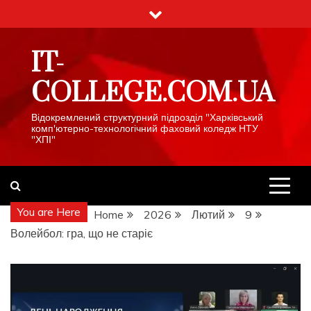
Skip
to
content
IT-
COLLEGE.COM.UA
Відокремлений структурний підрозділ "Харківський
комп'ютерно-технологічний фаховий коледж НТУ
"ХПІ"
You are Here
Home
2026
Лютий
9
Волейбол: гра, що не старіє