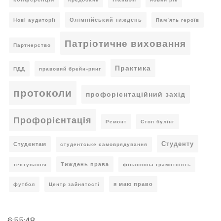
Олімпійський тиждень
Нові аудиторії
Пам’ять героїв
Патріотичне виховання
Партнерство
Практика
ПДД
правовий брейн-ринг
протоколи
профорієнтаційний захід
Профорієнтація
Ремонт
Стоп булінг
Студенту
Студентам
студентське самоврядування
Тиждень права
тестування
фінансова грамотність
я маю право
футбол
Центр зайнятості
6:55:49