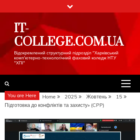
Skip
to
content
IT-
COLLEGE.COM.UA
Відокремлений структурний підрозділ "Харківський
комп'ютерно-технологічний фаховий коледж НТУ
"ХПІ"
You are Here
Home
2025
Жовтень
15
Підготовка до конфліктів та захисту» (CPP)