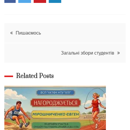
Навігація
Пишаємось
записів
Загальні збори студентів
Related Posts