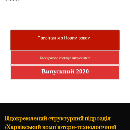
Привітання з Новим роком !
Калейдоскоп спогадів випускників
Випускний 2020
Відокремлений структурний підрозділ
«Харківський комп’ютерн-технологічний