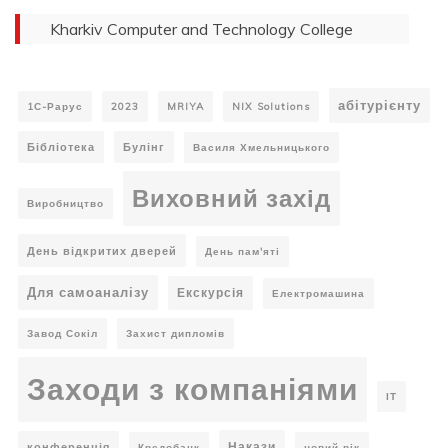
Kharkiv Computer and Technology College
абітурієнту
1С-Рарус
2023
MRIYA
NIX Solutions
Бібліотека
Булінг
Василя Хмельницького
Виховний захід
Виробництво
День відкритих дверей
День пам'яті
Для самоаналізу
Екскурсія
Електромашина
Завод Сокіл
Захист дипломів
Заходи з компаніями
ІТ
Накази
конференція
Кредобанк
новий рік