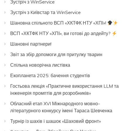
Зустріч з WinService
Зустріч з Kиївстар та WinService
Шановна спільното ВСП «ХКТФК НТУ «ХПІ»!
ВСП «ХКТФК НТУ «ХПІ», ви готові до апдейту?
Шановні партнери!
Звіт за збір допомоги для притулку тварин
Спільна новорічна листівка
Екопланета 2025: бачення студентів
Гостьова лекція «Практичне використання LLM та
інженерія промптів для розробників»
Обласний етап XVI Міжнародного мовно-
літературного конкурсу імені Тараса Шевченка
Турнір із шахів і шашок «Шаховий фронт»