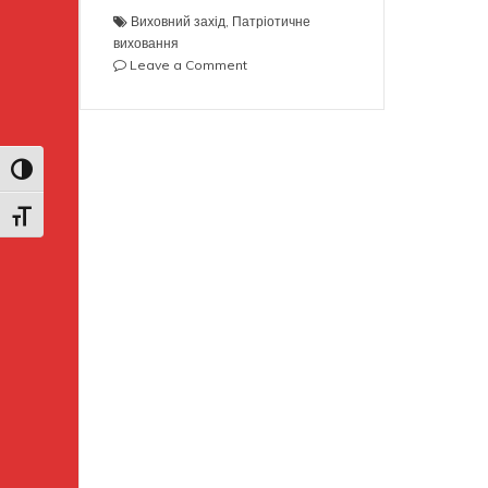
Виховний захід
,
Патріотичне
виховання
on
Leave a Comment
З
Днем
Незалежності
Україно!
Toggle High Contrast
Toggle Font size