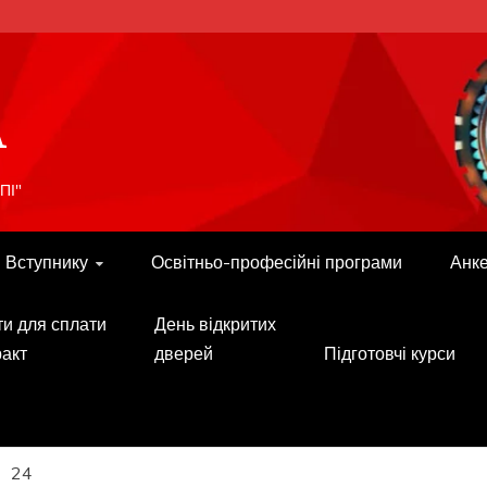
A
ПІ"
Вступнику
Освітньо-професійні програми
Анк
ти для сплати
День відкритих
ракт
дверей
Підготовчі курси
24