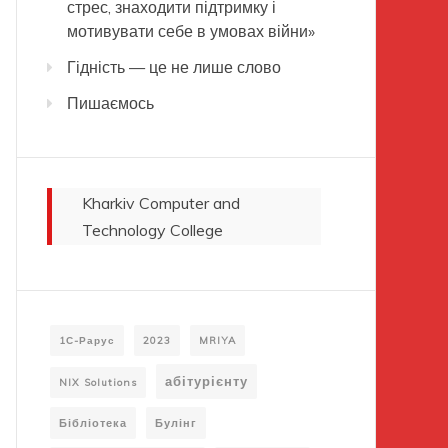
стрес, знаходити підтримку і
мотивувати себе в умовах війни»
Гідність — це не лише слово
Пишаємось
Kharkiv Computer and
Technology College
1С-Рарус
2023
MRIYA
абітурієнту
NIX Solutions
Бібліотека
Булінг