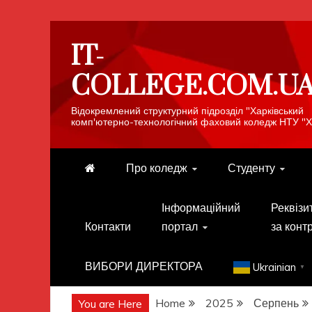
Skip
IT-
to
content
COLLEGE.COM.U
Відокремлений структурний підрозділ "Харківський
комп'ютерно-технологічний фаховий коледж НТУ "Х
Про коледж
Студенту
Інформаційний
Реквізи
Контакти
портал
за конт
ВИБОРИ ДИРЕКТОРА
Ukrainian
▼
Home
2025
Серпень
You are Here