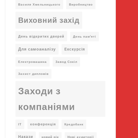
Василя Хмельницького
Виробництво
Виховний захід
День відкритих дверей
День пам'яті
Для самоаналізу
Екскурсія
Електромашина
Завод Сокіл
Захист дипломів
Заходи з
компаніями
конференція
ІТ
Кредобанк
Накази
новий рік
Нові аудиторії