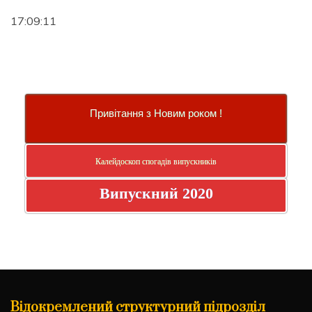
17:09:12
Привітання з Новим роком !
Калейдоскоп спогадів випускників
Випускний 2020
Відокремлений структурний підрозділ