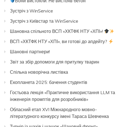
Вони вистояли. Не вистояв бетон
Зустріч з WinService
Зустріч з Kиївстар та WinService
Шановна спільното ВСП «ХКТФК НТУ «ХПІ»!
ВСП «ХКТФК НТУ «ХПІ», ви готові до апдейту?
Шановні партнери!
Звіт за збір допомоги для притулку тварин
Спільна новорічна листівка
Екопланета 2025: бачення студентів
Гостьова лекція «Практичне використання LLM та
інженерія промптів для розробників»
Обласний етап XVI Міжнародного мовно-
літературного конкурсу імені Тараса Шевченка
Турнір із шахів і шашок «Шаховий фронт»