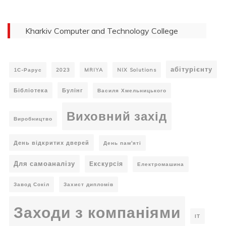
Kharkiv Computer and Technology College
абітурієнту
1С-Рарус
2023
MRIYA
NIX Solutions
Бібліотека
Булінг
Василя Хмельницького
Виховний захід
Виробництво
День відкритих дверей
День пам'яті
Для самоаналізу
Екскурсія
Електромашина
Завод Сокіл
Захист дипломів
Заходи з компаніями
ІТ