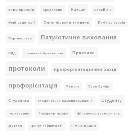
Накази
конференція
Кредобанк
новий рік
Олімпійський тиждень
Нові аудиторії
Пам’ять героїв
Патріотичне виховання
Партнерство
Практика
ПДД
правовий брейн-ринг
протоколи
профорієнтаційний захід
Профорієнтація
Ремонт
Стоп булінг
Студенту
Студентам
студентське самоврядування
Тиждень права
тестування
фінансова грамотність
я маю право
футбол
Центр зайнятості