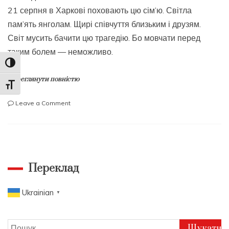
21 серпня в Харкові поховають цю сім’ю. Світла
пам’ять янголам. Щирі співчуття близьким і друзям.
Світ мусить бачити цю трагедію. Бо мовчати перед
таким болем — неможливо.
Toggle High Contrast
Переглянути повністю
Toggle Font size
on
Leave a Comment
Біль,
який
не
передати
словами…
Переклад
Ukrainian
▼
Пошук: