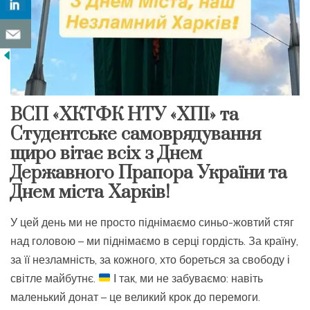
ВСП «ХКТФК НТУ «ХПІ» та
Студентське самоврядування
щиро вітає всіх з Днем
Державного Прапора України та
Днем міста Харків!
У цей день ми не просто піднімаємо синьо-жовтий стяг
над головою – ми піднімаємо в серці гордість. За країну,
за її незламність, за кожного, хто бореться за свободу і
світле майбутнє.
І так, ми не забуваємо: навіть
маленький донат – це великий крок до перемоги.