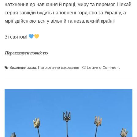
натхнення до навчання й праці, миру та перемог. Нехай
серця завжди будуть наповнені гордістю за Україну, а
мрії здійснюються у вільній та незалежній країні!
Зі святом!
Переглянути повністю
on
Виховний захід
,
Патріотичне виховання
Leave a Comment
З
Днем
Незалежн
Україно!