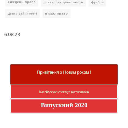
Тиждень права
фінансова грамотність
футбол
я маю право
Центр зайнятості
6:08:24
Привітання з Новим роком !
Калейдоскоп спогадів випускників
Випускний 2020