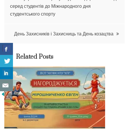
серед студентів до Міжнародного дня
записів
студентського спорту
День Захисників і Захисниць та День козацтва
Related Posts