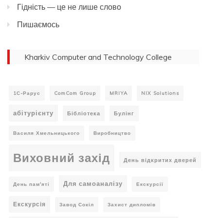
Гідність — це не лише слово
Пишаємось
Kharkiv Computer and Technology College
1С-Рарус
ComCom Group
MRIYA
NIX Solutions
абітурієнту
Бібліотека
Булінг
Василя Хмельницького
Виробництво
Виховний захід
День відкритих дверей
Для самоаналізу
День пам'яті
Екскурсії
Екскурсія
Завод Сокіл
Захист дипломів