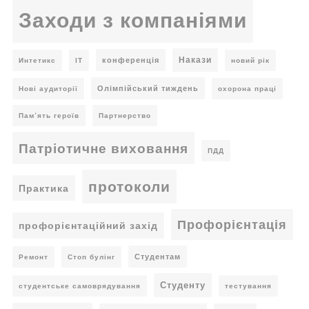
Заходи з компаніями
Накази
конференція
Интетикс
ІТ
новий рік
Олімпійський тиждень
Нові аудиторії
охорона праці
Пам’ять героїв
Партнерство
Патріотичне виховання
ПДД
протоколи
Практика
Профорієнтація
профорієнтаційний захід
Студентам
Ремонт
Стоп булінг
Студенту
студентське самоврядування
тестування