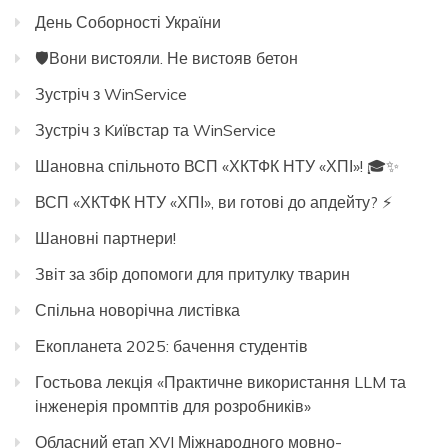
День Соборності України
🛡️Вони вистояли. Не вистояв бетон
Зустріч з WinService
Зустріч з Kиївстар та WinService
Шановна спільното ВСП «ХКТФК НТУ «ХПІ»! 🎓✨
ВСП «ХКТФК НТУ «ХПІ», ви готові до апдейту? ⚡️
Шановні партнери!
Звіт за збір допомоги для притулку тварин
Спільна новорічна листівка
Екопланета 2025: бачення студентів
Гостьова лекція «Практичне використання LLM та
інженерія промптів для розробників»
Обласний етап XVI Міжнародного мовно-