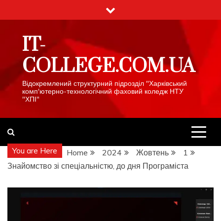
Skip
to
content
IT-
COLLEGE.COM.UA
Відокремлений структурний підрозділ "Харківський
комп'ютерно-технологічний фаховий коледж НТУ
"ХПІ"
You are Here
Home
2024
Жовтень
1
Знайомство зі спеціальністю, до дня Програміста