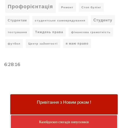
Профорієнтація
Ремонт
Стоп булінг
Студенту
Студентам
студентське самоврядування
Тиждень права
тестування
фінансова грамотність
я маю право
футбол
Центр зайнятості
6:28:16
Привітання з Новим роком !
Калейдоскоп спогадів випускників