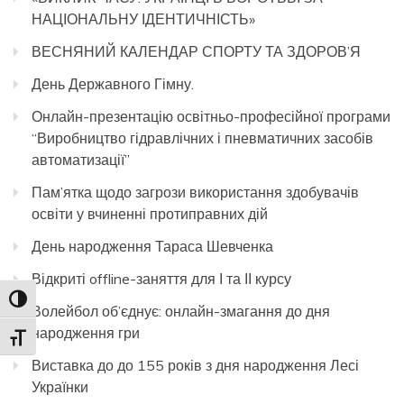
НАЦІОНАЛЬНУ ІДЕНТИЧНІСТЬ»
ВЕСНЯНИЙ КАЛЕНДАР СПОРТУ ТА ЗДОРОВ’Я
День Державного Гімну.
Онлайн-презентацію освітньо-професійної програми
“Виробництво гідравлічних і пневматичних засобів
автоматизації”
Пам’ятка щодо загрози використання здобувачів
освіти у вчиненні протиправних дій
День народження Тараса Шевченка
Відкриті offline-заняття для І та ІІ курсу
Toggle High Contrast
Волейбол об’єднує: онлайн-змагання до дня
народження гри
Toggle Font size
Виставка до до 155 років з дня народження Лесі
Українки