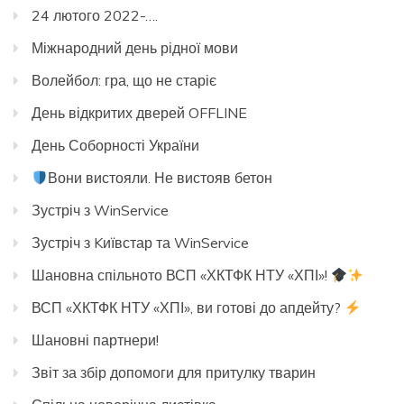
24 лютого 2022-….
Міжнародний день рідної мови
Волейбол: гра, що не старіє
День відкритих дверей OFFLINE
День Соборності України
Вони вистояли. Не вистояв бетон
Зустріч з WinService
Зустріч з Kиївстар та WinService
Шановна спільното ВСП «ХКТФК НТУ «ХПІ»!
ВСП «ХКТФК НТУ «ХПІ», ви готові до апдейту?
Шановні партнери!
Звіт за збір допомоги для притулку тварин