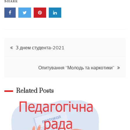
SHARE
Навігація
З днем студента-2021
записів
Опитування “Молодь та наркотики”
Related Posts