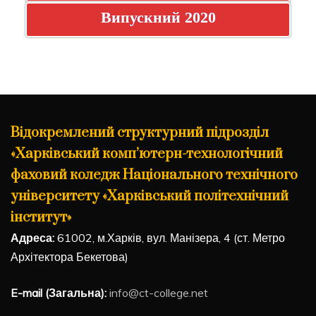
Випускний 2020
Відокремлений структурний підрозділ
«Харківський комп’ютерн-технологічний
фаховий коледж Національного технічного
університету «Харківський політехнічний
інститут»
Адреса:
61002, м.Харків, вул. Манізера, 4 (ст. Метро
Архітектора Бекетова)
E-mail (Загальна):
info@ct-college.net