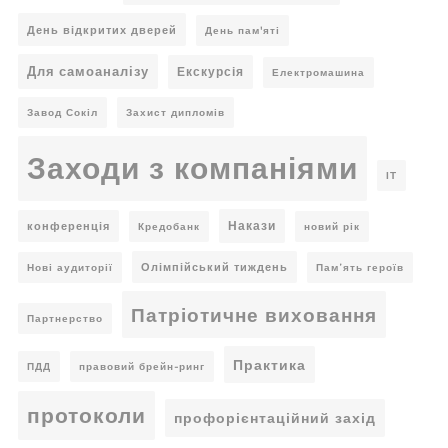
День відкритих дверей
День пам'яті
Для самоаналізу
Екскурсія
Електромашина
Завод Сокіл
Захист дипломів
Заходи з компаніями
ІТ
Накази
конференція
Кредобанк
новий рік
Олімпійський тиждень
Нові аудиторії
Пам’ять героїв
Патріотичне виховання
Партнерство
Практика
ПДД
правовий брейн-ринг
протоколи
профорієнтаційний захід