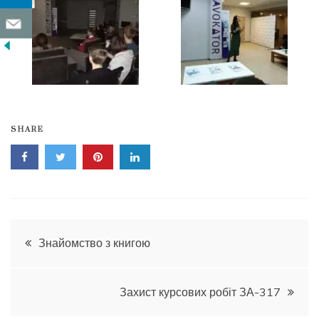
SHARE
Навігація
Знайомство з книгою
записів
Захист курсових робіт ЗА-317