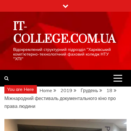
Skip
to
content
IT-
COLLEGE.COM.UA
Відокремлений структурний підрозділ "Харківський
комп'ютерно-технологічний фаховий коледж НТУ
"ХПІ"
You are Here
Home
2019
Грудень
18
Міжнародний фестиваль документального кіно про
права людини