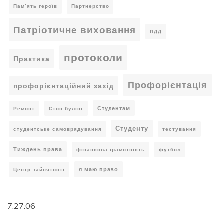
Пам’ять героїв
Партнерство
Патріотичне виховання
ПДД
протоколи
Практика
Профорієнтація
профорієнтаційний захід
Студентам
Ремонт
Стоп булінг
Студенту
студентське самоврядування
тестування
Тиждень права
фінансова грамотність
футбол
я маю право
Центр зайнятості
7:27:07