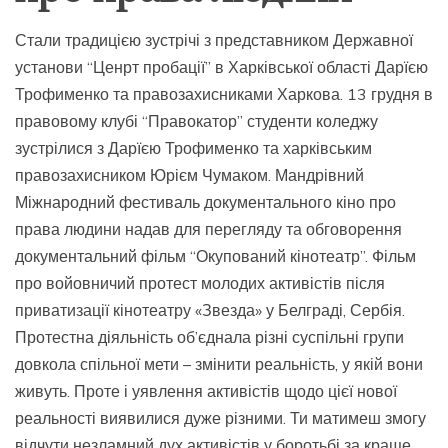
Стали традицією зустрічі з представником Державної
установи “Ценрт пробації” в Харківської області Дарїєю
Трофименко та правозахисниками Харкова. 13 грудня в
правовому клубі “Правокатор” студенти коледжу
зустрілися з Дарїєю Трофименко та харківським
правозахисником Юрієм Чумаком. Мандрівний
Міжнародний фестиваль документального кіно про
права людини надав для перегляду та обговорення
документальний фільм “Окупований кінотеатр”. Фільм
про войовничий протест молодих активістів після
приватизації кінотеатру «Звезда» у Белграді, Сербія.
Протестна діяльність об’єднала різні суспільні групи
довкола спільної мети – змінити реальність, у якій вони
живуть. Проте і уявлення активістів щодо цієї нової
реальності виявилися дуже різними. Ти матимеш змогу
відчути незламний дух активістів у боротьбі за краще