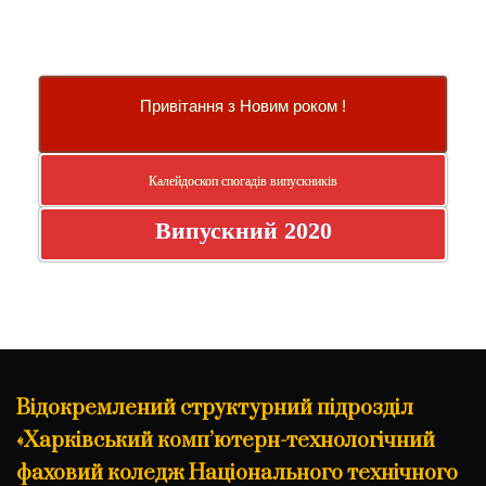
Привітання з Новим роком !
Калейдоскоп спогадів випускників
Випускний 2020
Відокремлений структурний підрозділ
«Харківський комп’ютерн-технологічний
фаховий коледж Національного технічного