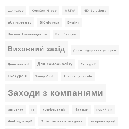
1С-Рарус
ComCom Group
MRIYA
NIX Solutions
абітурієнту
Бібліотека
Булінг
Василя Хмельницького
Виробництво
Виховний захід
День відкритих дверей
Для самоаналізу
День пам'яті
Екскурсії
Екскурсія
Завод Сокіл
Захист дипломів
Заходи з компаніями
Накази
конференція
Интетикс
ІТ
новий рік
Олімпійський тиждень
Нові аудиторії
охорона праці