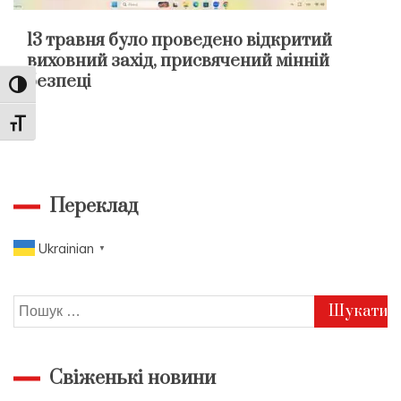
13 травня було проведено відкритий
виховний захід, присвячений мінній
безпеці
Toggle High Contrast
Toggle Font size
Переклад
Ukrainian
▼
Пошук:
Свіженькі новини