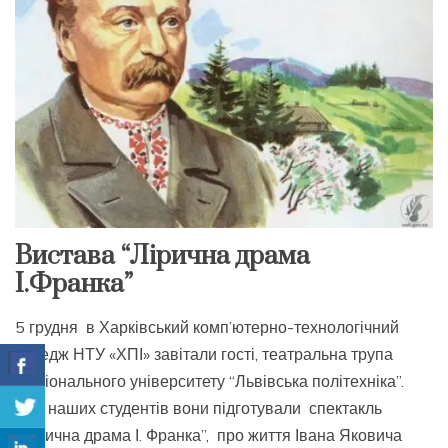
Вистава “Лірична драма
І.Франка”
5 грудня в Харківський комп’ютерно-технологічний
коледж НТУ «ХПІ» завітали гості, театральна трупа
Національного університету “Львівська політехніка”.
Для наших студентів вони підготували спектакль
“Лірична драма І. Франка”, про життя Івана Яковича