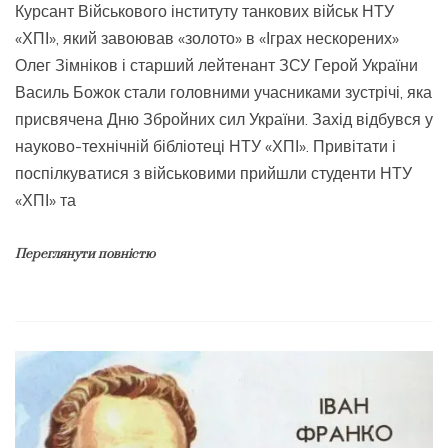
Курсант Військового інституту танкових військ НТУ
«ХПІ», який завоював «золото» в «Іграх нескорених»
Олег Зімніков і старший лейтенант ЗСУ Герой України
Василь Божок стали головними учасниками зустрічі, яка
присвячена Дню Збройних сил України. Захід відбувся у
науково-технічній бібліотеці НТУ «ХПІ». Привітати і
поспілкуватися з військовими прийшли студенти НТУ
«ХПІ» та
Переглянути повністю