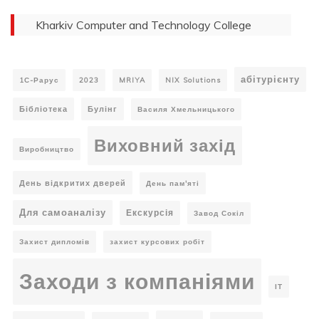
Kharkiv Computer and Technology College
абітурієнту
1С-Рарус
2023
MRIYA
NIX Solutions
Бібліотека
Булінг
Василя Хмельницького
Виховний захід
Виробництво
День відкритих дверей
День пам'яті
Для самоаналізу
Екскурсія
Завод Сокіл
Захист дипломів
захист курсових робіт
Заходи з компаніями
ІТ