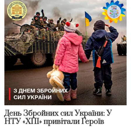
День Збройних сил України: У
НТУ «ХПІ» привітали Героїв