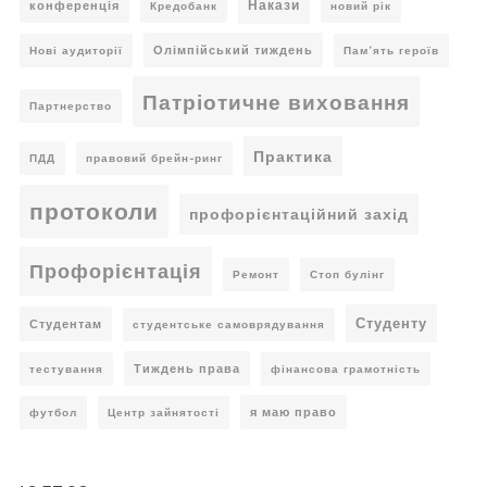
Накази
конференція
Кредобанк
новий рік
Олімпійський тиждень
Нові аудиторії
Пам’ять героїв
Патріотичне виховання
Партнерство
Практика
ПДД
правовий брейн-ринг
протоколи
профорієнтаційний захід
Профорієнтація
Ремонт
Стоп булінг
Студенту
Студентам
студентське самоврядування
Тиждень права
тестування
фінансова грамотність
я маю право
футбол
Центр зайнятості