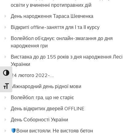
освіти у вчиненні протиправних дій
День народження Тараса Шевченка
Відкриті offline-заняття для І та ІІ курсу
Волейбол об’єднує: онлайн-змагання до дня
народження гри
Виставка до до 155 років з дня народження Лесі
Українки
Toggle High Contrast
24 лютого 2022-….
Міжнародний день рідної мови
Toggle Font size
Волейбол: гра, що не старіє
День відкритих дверей OFFLINE
День Соборності України
Вони вистояли. Не вистояв бетон