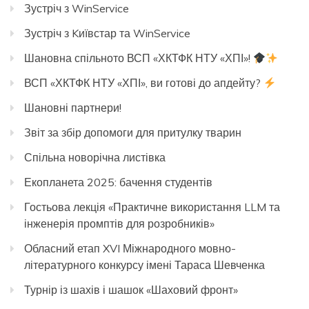
Зустріч з WinService
Зустріч з Kиївстар та WinService
Шановна спільното ВСП «ХКТФК НТУ «ХПІ»!
ВСП «ХКТФК НТУ «ХПІ», ви готові до апдейту?
Шановні партнери!
Звіт за збір допомоги для притулку тварин
Спільна новорічна листівка
Екопланета 2025: бачення студентів
Гостьова лекція «Практичне використання LLM та
інженерія промптів для розробників»
Обласний етап XVI Міжнародного мовно-
літературного конкурсу імені Тараса Шевченка
Турнір із шахів і шашок «Шаховий фронт»