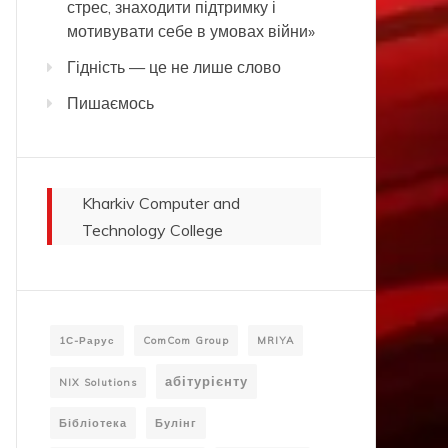
стрес, знаходити підтримку і
мотивувати себе в умовах війни»
Гідність — це не лише слово
Пишаємось
Kharkiv Computer and
Technology College
1С-Рарус
ComCom Group
MRIYA
абітурієнту
NIX Solutions
Бібліотека
Булінг