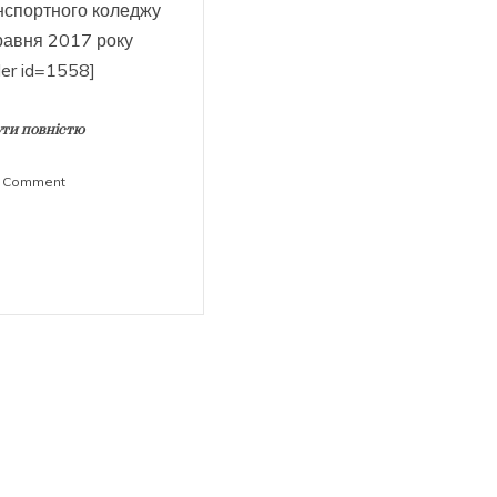
нспортного коледжу
равня 2017 року
der id=1558]
ти повністю
on
a Comment
Виставка
технічної
творчості