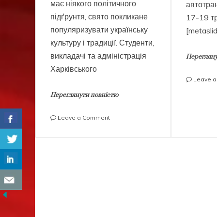
має ніякого політичного
автотра
підґрунтя, свято покликане
17-19 т
популяризувати українську
[metasli
культуру і традиції. Студенти,
викладачі та адміністрація
Перегляну
Харківського
Leave 
Переглянути повністю
on
Leave a Comment
День
вишиванки