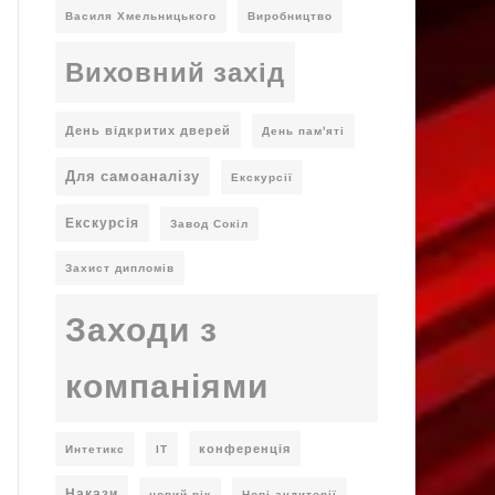
Василя Хмельницького
Виробництво
Виховний захід
День відкритих дверей
День пам'яті
Для самоаналізу
Екскурсії
Екскурсія
Завод Сокіл
Захист дипломів
Заходи з
компаніями
конференція
Интетикс
ІТ
Накази
новий рік
Нові аудиторії