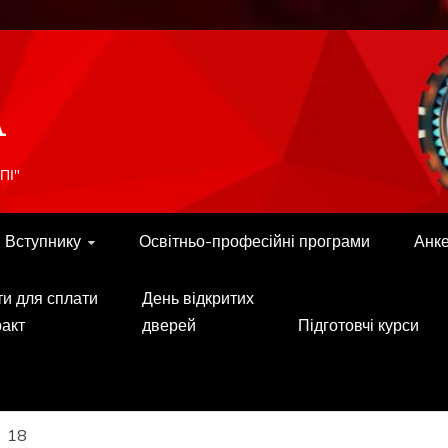
A
ПІ"
Вступнику
Освітньо-професійні програми
Анк
ти для сплати
День відкритих
ракт
дверей
Підготовчі курси
18