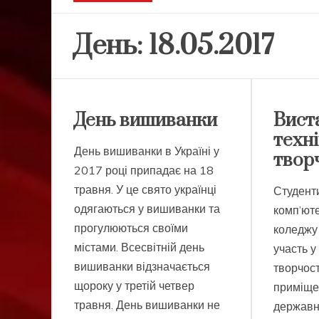
День:
18.05.2017
День вишиванки
Вист
техні
День вишиванки в Україні у
твор
2017 році припадає на 18
травня. У це свято українці
Студент
одягаються у вишиванки та
комп’ют
прогулюються своїми
коледжу
містами. Всесвітній день
участь у
вишиванки відзначається
творчост
щороку у третій четвер
приміще
травня. День вишиванки не
держав