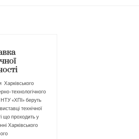
авка
чної
чості
и Харківського
ерно-технологічного
 НТУ «ХПІ» беруть
 виставці технічної
і що проходить у
нні Харківського
ного