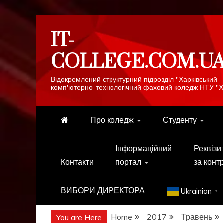
Skip
IT-
to
content
COLLEGE.COM.U
Відокремлений структурний підрозділ "Харківський
комп'ютерно-технологічний фаховий коледж НТУ "Х
Про коледж
Студенту
Інформаційний
Реквізи
Контакти
портал
за конт
ВИБОРИ ДИРЕКТОРА
Ukrainian
▼
Home
2017
Травень
You are Here