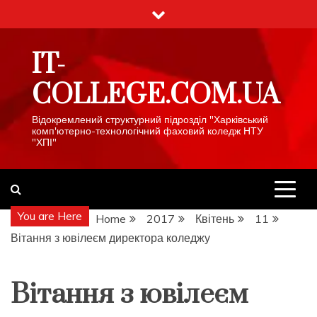
Skip
to
content
IT-
COLLEGE.COM.UA
Відокремлений структурний підрозділ "Харківський
комп'ютерно-технологічний фаховий коледж НТУ
"ХПІ"
You are Here
Home
2017
Квітень
11
Вітання з ювілеєм директора коледжу
Вітання з ювілеєм