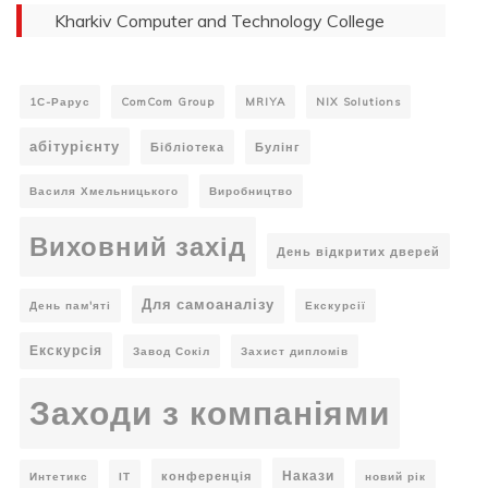
Kharkiv Computer and Technology College
1С-Рарус
ComCom Group
MRIYA
NIX Solutions
абітурієнту
Бібліотека
Булінг
Василя Хмельницького
Виробництво
Виховний захід
День відкритих дверей
Для самоаналізу
День пам'яті
Екскурсії
Екскурсія
Завод Сокіл
Захист дипломів
Заходи з компаніями
Накази
конференція
Интетикс
ІТ
новий рік