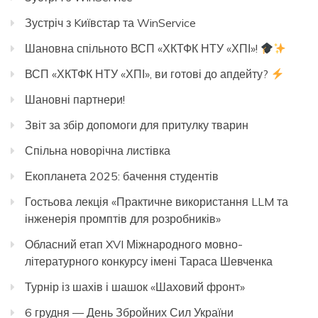
Зустріч з Kиївстар та WinService
Шановна спільното ВСП «ХКТФК НТУ «ХПІ»!
ВСП «ХКТФК НТУ «ХПІ», ви готові до апдейту?
Шановні партнери!
Звіт за збір допомоги для притулку тварин
Спільна новорічна листівка
Екопланета 2025: бачення студентів
Гостьова лекція «Практичне використання LLM та
інженерія промптів для розробників»
Обласний етап XVI Міжнародного мовно-
літературного конкурсу імені Тараса Шевченка
Турнір із шахів і шашок «Шаховий фронт»
6 грудня — День Збройних Сил України