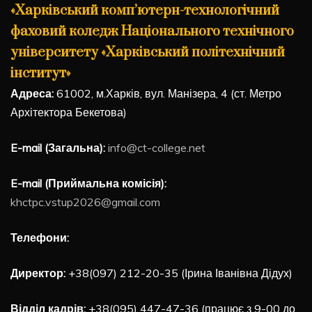
«Харківський комп’ютерн-технологічний
фаховий коледж Національного технічного
університету «Харківський політехнічний
інститут»
Адреса:
61002, м.Харків, вул. Манізера, 4 (ст. Метро
Архітектора Бекетова)
E-mail (Загальна):
info@ct-college.net
E-mail (Приймальна комісія):
khctpc.vstup2026@gmail.com
Телефони:
Директор:
+38(097) 212-20-35 (Ірина Іванівна Дідух)
Відділ кадрів:
+38(095) 447-47-36 (працює з 9-00 до