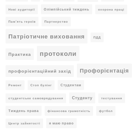
Олімпійський тиждень
Нові аудиторії
охорона праці
Пам’ять героїв
Партнерство
Патріотичне виховання
ПДД
протоколи
Практика
Профорієнтація
профорієнтаційний захід
Студентам
Ремонт
Стоп булінг
Студенту
студентське самоврядування
тестування
Тиждень права
фінансова грамотність
футбол
я маю право
Центр зайнятості