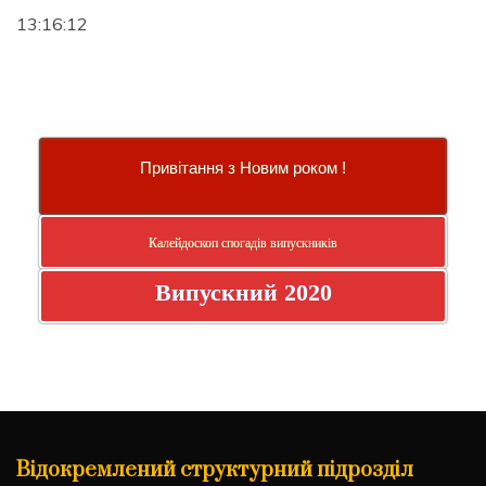
13:16:12
Привітання з Новим роком !
Калейдоскоп спогадів випускників
Випускний 2020
Відокремлений структурний підрозділ