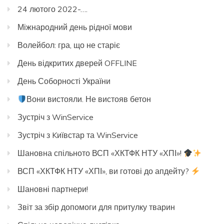
24 лютого 2022-….
Міжнародний день рідної мови
Волейбол: гра, що не старіє
День відкритих дверей OFFLINE
День Соборності України
Вони вистояли. Не вистояв бетон
Зустріч з WinService
Зустріч з Kиївстар та WinService
Шановна спільното ВСП «ХКТФК НТУ «ХПІ»!
ВСП «ХКТФК НТУ «ХПІ», ви готові до апдейту?
Шановні партнери!
Звіт за збір допомоги для притулку тварин