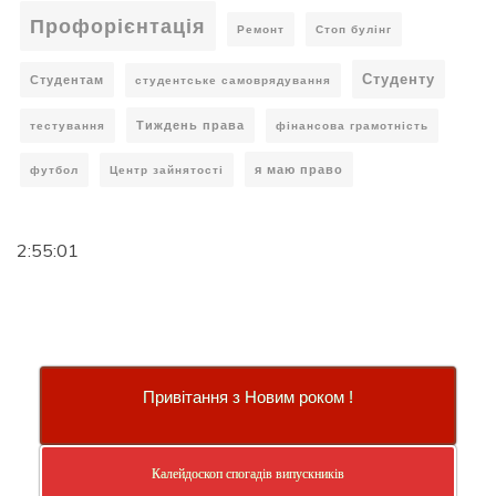
Профорієнтація
Ремонт
Стоп булінг
Студенту
Студентам
студентське самоврядування
Тиждень права
тестування
фінансова грамотність
я маю право
футбол
Центр зайнятості
2:55:02
Привітання з Новим роком !
Калейдоскоп спогадів випускників