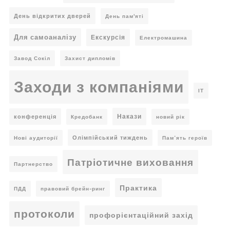
День відкритих дверей
День пам'яті
Для самоаналізу
Екскурсія
Електромашина
Завод Сокіл
Захист дипломів
Заходи з компаніями
ІТ
Накази
конференція
Кредобанк
новий рік
Олімпійський тиждень
Нові аудиторії
Пам’ять героїв
Патріотичне виховання
Партнерство
Практика
ПДД
правовий брейн-ринг
протоколи
профорієнтаційний захід