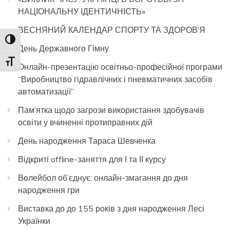
НАЦІОНАЛЬНУ ІДЕНТИЧНІСТЬ»
ВЕСНЯНИЙ КАЛЕНДАР СПОРТУ ТА ЗДОРОВ’Я
Toggle High Contrast
День Державного Гімну.
Toggle Font size
Онлайн-презентацію освітньо-професійної програми
“Виробництво гідравлічних і пневматичних засобів
автоматизації”
Пам’ятка щодо загрози використання здобувачів
освіти у вчиненні протиправних дій
День народження Тараса Шевченка
Відкриті offline-заняття для І та ІІ курсу
Волейбол об’єднує: онлайн-змагання до дня
народження гри
Виставка до до 155 років з дня народження Лесі
Українки