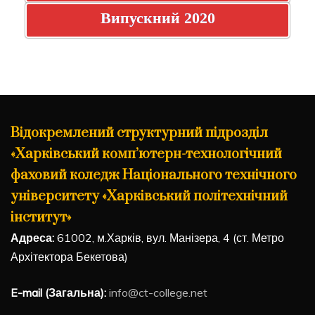
Випускний 2020
Відокремлений структурний підрозділ
«Харківський комп’ютерн-технологічний
фаховий коледж Національного технічного
університету «Харківський політехнічний
інститут»
Адреса:
61002, м.Харків, вул. Манізера, 4 (ст. Метро
Архітектора Бекетова)
E-mail (Загальна):
info@ct-college.net