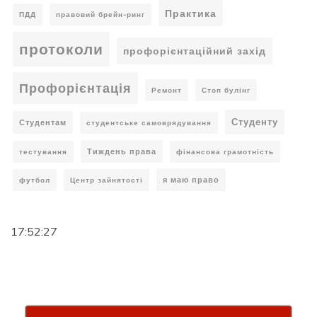
Практика
ПДД
правовий брейн-ринг
протоколи
профорієнтаційний захід
Профорієнтація
Ремонт
Стоп булінг
Студенту
Студентам
студентське самоврядування
Тиждень права
тестування
фінансова грамотність
я маю право
футбол
Центр зайнятості
17:52:28