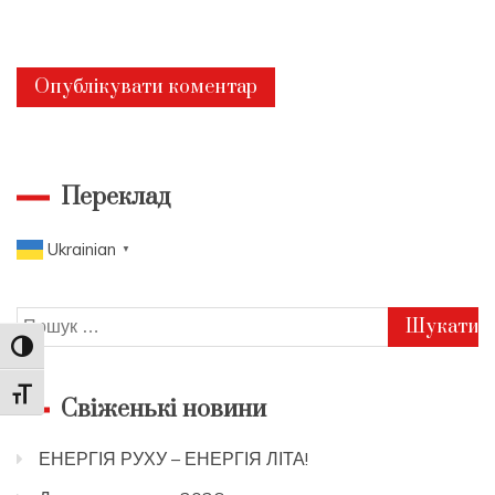
Переклад
Ukrainian
▼
Пошук:
Toggle High Contrast
Toggle Font size
Свіженькі новини
ЕНЕРГІЯ РУХУ – ЕНЕРГІЯ ЛІТА!