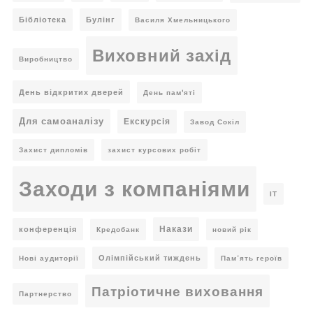
Бібліотека
Булінг
Василя Хмельницького
Виховний захід
Виробництво
День відкритих дверей
День пам'яті
Для самоаналізу
Екскурсія
Завод Сокіл
Захист дипломів
захист курсових робіт
Заходи з компаніями
ІТ
Накази
конференція
Кредобанк
новий рік
Олімпійський тиждень
Нові аудиторії
Пам’ять героїв
Патріотичне виховання
Партнерство