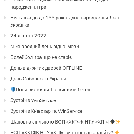
народження гри
Виставка до до 155 років з дня народження Лесі
Українки
24 лютого 2022-….
Міжнародний день рідної мови
Волейбол: гра, що не старіє
День відкритих дверей OFFLINE
День Соборності України
Вони вистояли. Не вистояв бетон
Зустріч з WinService
Зустріч з Kиївстар та WinService
Шановна спільното ВСП «ХКТФК НТУ «ХПІ»!
ВСП «ХКТФК НТУ «ХПІ», ви готові до апдейту?