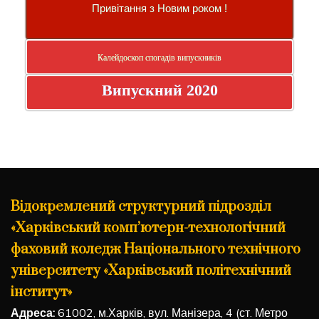
Привітання з Новим роком !
Калейдоскоп спогадів випускників
Випускний 2020
Відокремлений структурний підрозділ
«Харківський комп’ютерн-технологічний
фаховий коледж Національного технічного
університету «Харківський політехнічний
інститут»
Адреса:
61002, м.Харків, вул. Манізера, 4 (ст. Метро