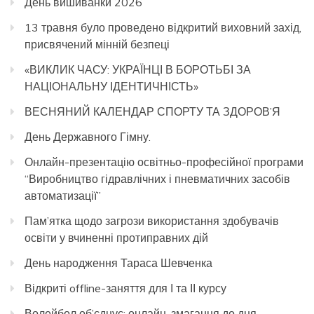
День вишиванки 2026
13 травня було проведено відкритий виховний захід,
присвячений мінній безпеці
«ВИКЛИК ЧАСУ: УКРАЇНЦІ В БОРОТЬБІ ЗА
НАЦІОНАЛЬНУ ІДЕНТИЧНІСТЬ»
ВЕСНЯНИЙ КАЛЕНДАР СПОРТУ ТА ЗДОРОВ’Я
День Державного Гімну.
Онлайн-презентацію освітньо-професійної програми
“Виробництво гідравлічних і пневматичних засобів
автоматизації”
Пам’ятка щодо загрози використання здобувачів
освіти у вчиненні протиправних дій
День народження Тараса Шевченка
Відкриті offline-заняття для І та ІІ курсу
Волейбол об’єднує: онлайн-змагання до дня