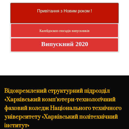
Привітання з Новим роком !
Калейдоскоп спогадів випускників
Випускний 2020
Відокремлений структурний підрозділ
«Харківський комп’ютерн-технологічний
фаховий коледж Національного технічного
університету «Харківський політехнічний
інститут»