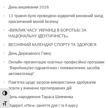
День вишиванки 2026
13 травня було проведено відкритий виховний захід,
присвячений мінній безпеці
«ВИКЛИК ЧАСУ: УКРАЇНЦІ В БОРОТЬБІ ЗА
НАЦІОНАЛЬНУ ІДЕНТИЧНІСТЬ»
ВЕСНЯНИЙ КАЛЕНДАР СПОРТУ ТА ЗДОРОВ’Я
День Державного Гімну.
Онлайн-презентацію освітньо-професійної програми
“Виробництво гідравлічних і пневматичних засобів
автоматизації”
Пам’ятка щодо загрози використання здобувачів
освіти у вчиненні протиправних дій
Toggle High Contrast
День народження Тараса Шевченка
Toggle Font size
Відкриті offline-заняття для І та ІІ курсу