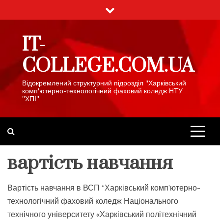
Skip
to
content
IT-
COLLEGE.COM.UA
Відокремлений структурний підрозділ "Харківський
комп'ютерно-технологічний фаховий коледж НТУ
"ХПІ"
вартість навчання
Вартість навчання в ВСП “Харківський комп’ютерно-
технологічний фаховий коледж Національного
технічного університету «Харківський політехнічний