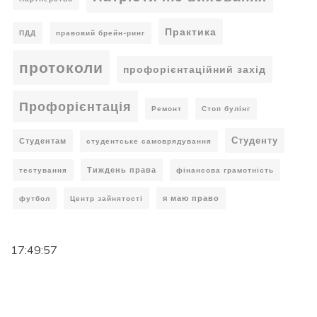
Практика
ПДД
правовий брейн-ринг
протоколи
профорієнтаційний захід
Профорієнтація
Ремонт
Стоп булінг
Студенту
Студентам
студентське самоврядування
Тиждень права
тестування
фінансова грамотність
я маю право
футбол
Центр зайнятості
17:49:57