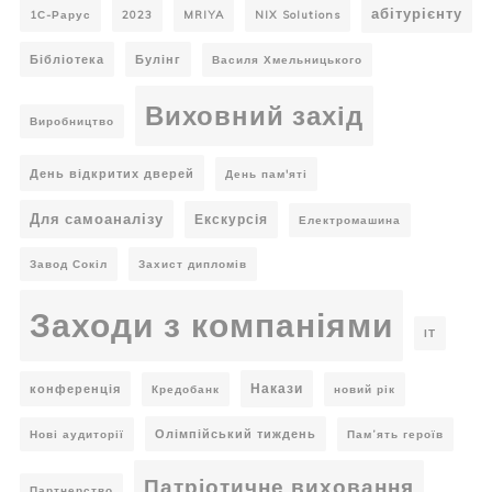
абітурієнту
1С-Рарус
2023
MRIYA
NIX Solutions
Бібліотека
Булінг
Василя Хмельницького
Виховний захід
Виробництво
День відкритих дверей
День пам'яті
Для самоаналізу
Екскурсія
Електромашина
Завод Сокіл
Захист дипломів
Заходи з компаніями
ІТ
Накази
конференція
Кредобанк
новий рік
Олімпійський тиждень
Нові аудиторії
Пам’ять героїв
Патріотичне виховання
Партнерство