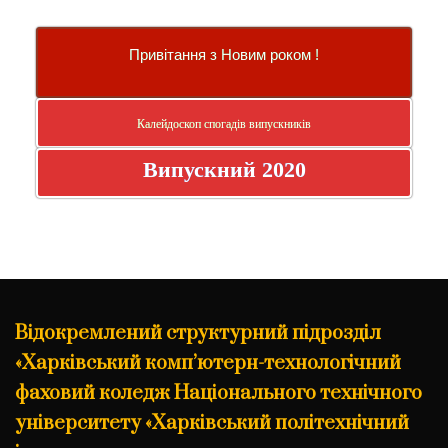
Привітання з Новим роком !
Калейдоскоп спогадів випускників
Випускний 2020
Відокремлений структурний підрозділ
«Харківський комп’ютерн-технологічний
фаховий коледж Національного технічного
університету «Харківський політехнічний