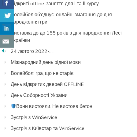
Відкриті offline-заняття для І та ІІ курсу
Волейбол об’єднує: онлайн-змагання до дня
народження гри
Виставка до до 155 років з дня народження Лесі
Українки
24 лютого 2022-….
Міжнародний день рідної мови
Волейбол: гра, що не старіє
День відкритих дверей OFFLINE
День Соборності України
Вони вистояли. Не вистояв бетон
Зустріч з WinService
Зустріч з Kиївстар та WinService