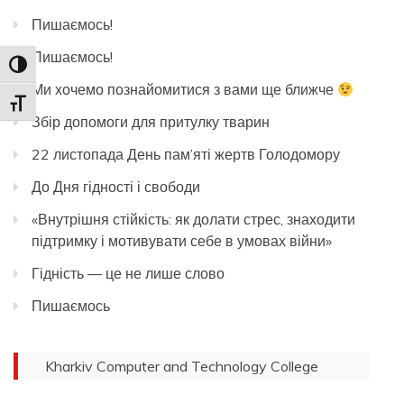
Пишаємось!
Пишаємось!
Toggle High Contrast
Ми хочемо познайомитися з вами ще ближче
Toggle Font size
Збір допомоги для притулку тварин
22 листопада День пам’яті жертв Голодомору
До Дня гідності і свободи
«Внутрішня стійкість: як долати стрес, знаходити
підтримку і мотивувати себе в умовах війни»
Гідність — це не лише слово
Пишаємось
Kharkiv Computer and Technology College