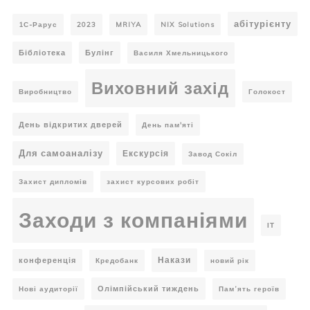
абітурієнту
1С-Рарус
2023
MRIYA
NIX Solutions
Бібліотека
Булінг
Василя Хмельницького
Виховний захід
Виробництво
Голокост
День відкритих дверей
День пам'яті
Для самоаналізу
Екскурсія
Завод Сокіл
Захист дипломів
захист курсових робіт
Заходи з компаніями
ІТ
Накази
конференція
Кредобанк
новий рік
Олімпійський тиждень
Нові аудиторії
Пам’ять героїв