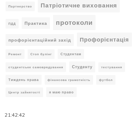
Патріотичне виховання
Партнерство
протоколи
Практика
ПДД
Профорієнтація
профорієнтаційний захід
Студентам
Ремонт
Стоп булінг
Студенту
студентське самоврядування
тестування
Тиждень права
фінансова грамотність
футбол
я маю право
Центр зайнятості
21:42:43