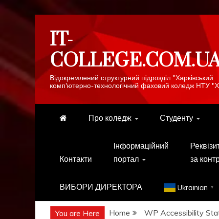
Skip
IT-
to
content
COLLEGE.COM.U
Відокремлений структурний підрозділ "Харківський
комп'ютерно-технологічний фаховий коледж НТУ "Х
Про коледж
Студенту
Інформаційний
Реквізи
Контакти
портал
за конт
ВИБОРИ ДИРЕКТОРА
Ukrainian
▼
Home
WP Accessibility Sta
You are Here