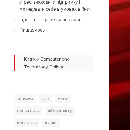
стрес, знаходити підтримку і
мотивувати себе в умовах війни»
Гідність — це не лише слово
Пишаємось
Kharkiv Computer and
Technology College
1С-Рарус
2023
MRIYA
абітурієнту
NIX Solutions
Бібліотека
Булінг