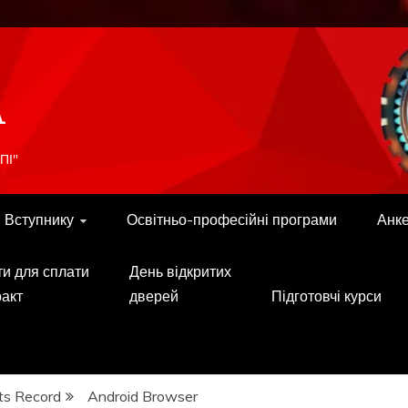
A
ПІ"
Вступнику
Освітньо-професійні програми
Анк
ти для сплати
День відкритих
ракт
дверей
Підготовчі курси
ts Record
Android Browser