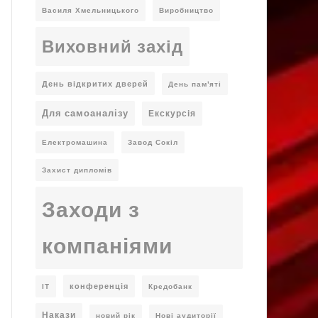
Василя Хмельницького
Виробництво
Виховний захід
День відкритих дверей
День пам'яті
Для самоаналізу
Екскурсія
Електромашина
Завод Сокіл
Захист дипломів
Заходи з
компаніями
конференція
ІТ
Кредобанк
Накази
новий рік
Нові аудиторії