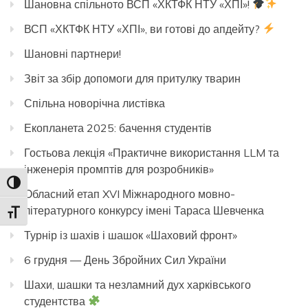
Шановна спільното ВСП «ХКТФК НТУ «ХПІ»!
ВСП «ХКТФК НТУ «ХПІ», ви готові до апдейту?
Шановні партнери!
Звіт за збір допомоги для притулку тварин
Спільна новорічна листівка
Екопланета 2025: бачення студентів
Гостьова лекція «Практичне використання LLM та
інженерія промптів для розробників»
Toggle High Contrast
Обласний етап XVI Міжнародного мовно-
літературного конкурсу імені Тараса Шевченка
Toggle Font size
Турнір із шахів і шашок «Шаховий фронт»
6 грудня — День Збройних Сил України
Шахи, шашки та незламний дух харківського
студентства