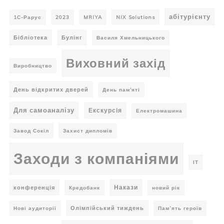
абітурієнту
1С-Рарус
2023
MRIYA
NIX Solutions
Бібліотека
Булінг
Василя Хмельницького
Виховний захід
Виробництво
День відкритих дверей
День пам'яті
Для самоаналізу
Екскурсія
Електромашина
Завод Сокіл
Захист дипломів
Заходи з компаніями
ІТ
Накази
конференція
Кредобанк
новий рік
Олімпійський тиждень
Нові аудиторії
Пам’ять героїв