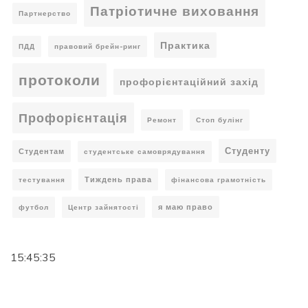
Патріотичне виховання
Партнерство
Практика
ПДД
правовий брейн-ринг
протоколи
профорієнтаційний захід
Профорієнтація
Ремонт
Стоп булінг
Студенту
Студентам
студентське самоврядування
Тиждень права
тестування
фінансова грамотність
я маю право
футбол
Центр зайнятості
15:45:36