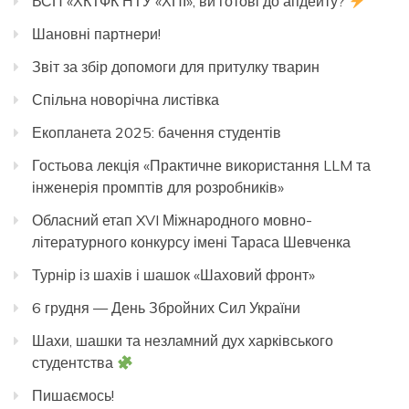
ВСП «ХКТФК НТУ «ХПІ», ви готові до апдейту?
Шановні партнери!
Звіт за збір допомоги для притулку тварин
Спільна новорічна листівка
Екопланета 2025: бачення студентів
Гостьова лекція «Практичне використання LLM та
інженерія промптів для розробників»
Обласний етап XVI Міжнародного мовно-
літературного конкурсу імені Тараса Шевченка
Турнір із шахів і шашок «Шаховий фронт»
6 грудня — День Збройних Сил України
Шахи, шашки та незламний дух харківського
студентства
Пишаємось!