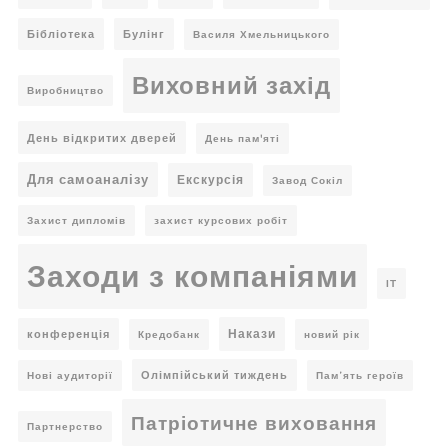
Бібліотека
Булінг
Василя Хмельницького
Виховний захід
Виробництво
День відкритих дверей
День пам'яті
Для самоаналізу
Екскурсія
Завод Сокіл
Захист дипломів
захист курсових робіт
Заходи з компаніями
ІТ
Накази
конференція
Кредобанк
новий рік
Олімпійський тиждень
Нові аудиторії
Пам’ять героїв
Патріотичне виховання
Партнерство