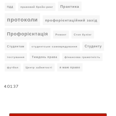
Практика
ПДД
правовий брейн-ринг
протоколи
профорієнтаційний захід
Профорієнтація
Ремонт
Стоп булінг
Студенту
Студентам
студентське самоврядування
Тиждень права
тестування
фінансова грамотність
я маю право
футбол
Центр зайнятості
4:01:38