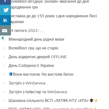
Волейбол об’єднує: онлайн-змагання до дня
народження гри
Виставка до до 155 років з дня народження Лесі
Українки
24 лютого 2022-….
Міжнародний день рідної мови
Волейбол: гра, що не старіє
День відкритих дверей OFFLINE
День Соборності України
Вони вистояли. Не вистояв бетон
Зустріч з WinService
Зустріч з Kиївстар та WinService
Шановна спільното ВСП «ХКТФК НТУ «ХПІ»!