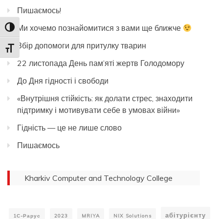
Пишаємось!
Ми хочемо познайомитися з вами ще ближче
Toggle High Contrast
Збір допомоги для притулку тварин
Toggle Font size
22 листопада День пам’яті жертв Голодомору
До Дня гідності і свободи
«Внутрішня стійкість: як долати стрес, знаходити
підтримку і мотивувати себе в умовах війни»
Гідність — це не лише слово
Пишаємось
Kharkiv Computer and Technology College
абітурієнту
1С-Рарус
2023
MRIYA
NIX Solutions