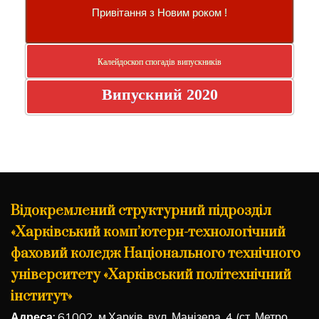
Привітання з Новим роком !
Калейдоскоп спогадів випускників
Випускний 2020
Відокремлений структурний підрозділ
«Харківський комп’ютерн-технологічний
фаховий коледж Національного технічного
університету «Харківський політехнічний
інститут»
Адреса:
61002, м.Харків, вул. Манізера, 4 (ст. Метро