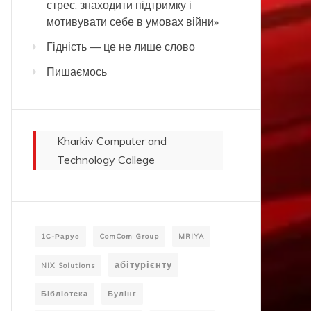
стрес, знаходити підтримку і
мотивувати себе в умовах війни»
Гідність — це не лише слово
Пишаємось
Kharkiv Computer and
Technology College
1С-Рарус
ComCom Group
MRIYA
абітурієнту
NIX Solutions
Бібліотека
Булінг