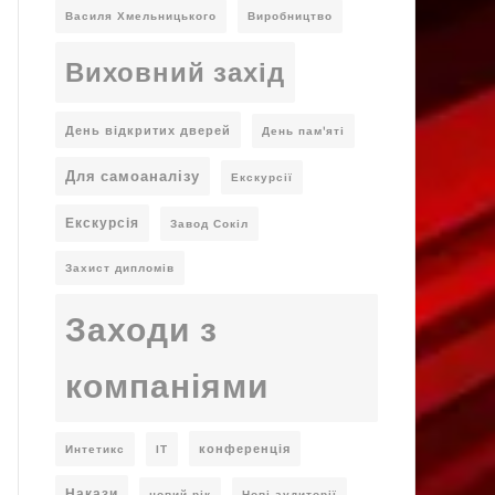
Василя Хмельницького
Виробництво
Виховний захід
День відкритих дверей
День пам'яті
Для самоаналізу
Екскурсії
Екскурсія
Завод Сокіл
Захист дипломів
Заходи з
компаніями
конференція
Интетикс
ІТ
Накази
новий рік
Нові аудиторії