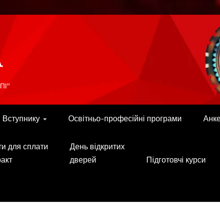
A
ПІ"
Вступнику
Освітньо-професійні програми
Анк
ти для сплати
День відкритих
ракт
дверей
Підготовчі курси