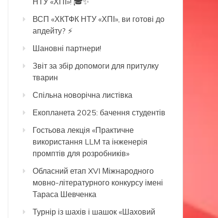
НТУ «ХПІ»! 🎓✨
ВСП «ХКТФК НТУ «ХПІ», ви готові до
апдейту? ⚡️
Шановні партнери!
Звіт за збір допомоги для притулку
тварин
Спільна новорічна листівка
Екопланета 2025: бачення студентів
Гостьова лекція «Практичне
використання LLM та інженерія
промптів для розробників»
Обласний етап XVI Міжнародного
мовно-літературного конкурсу імені
Тараса Шевченка
Турнір із шахів і шашок «Шаховий