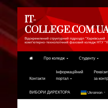
Skip
IT-
to
content
COLLEGE.COM.U
Відокремлений структурний підрозділ "Харківський
комп'ютерно-технологічний фаховий коледж НТУ "Х
Про коледж
Студенту
Інформаційний
Реквізи
Контакти
портал
за конт
ВИБОРИ ДИРЕКТОРА
Ukrainian
▼