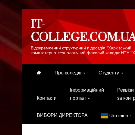
Skip
IT-
to
content
COLLEGE.COM.U
Відокремлений структурний підрозділ "Харківський
комп'ютерно-технологічний фаховий коледж НТУ "Х
Про коледж
Студенту
Інформаційний
Реквізи
Контакти
портал
за конт
ВИБОРИ ДИРЕКТОРА
Ukrainian
▼