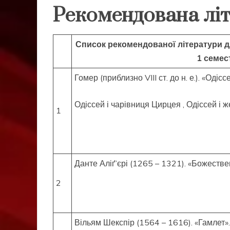
Рекомендована літ
Список рекомендованої літератури дл
1 семес
Гомер (приблизно VIII ст. до н. е.). «Одіс
Одіссей і чарівниця Цирцея , Одіссей і 
1
Данте Аліґ’єрі (1265 – 1321). «Божествен
2
Вільям Шекспір (1564 – 1616). «Гамлет».