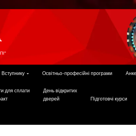
A
ПІ"
Вступнику
Освітньо-професійні програми
Анк
ти для сплати
День відкритих
ракт
дверей
Підготовчі курси