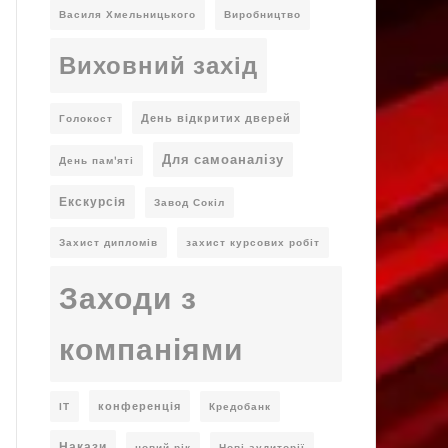
Василя Хмельницького
Виробництво
Виховний захід
День відкритих дверей
Голокост
Для самоаналізу
День пам'яті
Екскурсія
Завод Сокіл
Захист дипломів
захист курсових робіт
Заходи з
компаніями
конференція
ІТ
Кредобанк
Накази
новий рік
Нові аудиторії