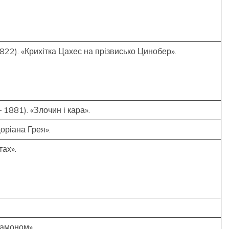
22). «Крихітка Цахес на прізвисько Цинобер».
1881). «Злочин і кара».
оріана Грея».
тах».
рдамоном»