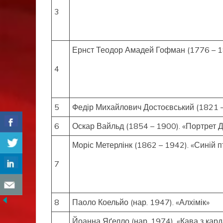
3
Ернст Теодор Амадей Гофман (1776 – 18
4
5
Федір Михайлович Достоєвський (1821 – 
6
Оскар Вайльд (1854 – 1900). «Портрет Д
Моріс Метерлінк (1862 – 1942). «Синій п
7
8
Паоло Коельйо (нар. 1947). «Алхімік»
Йоанна Яґелло (нар. 1974). «Кава з ка