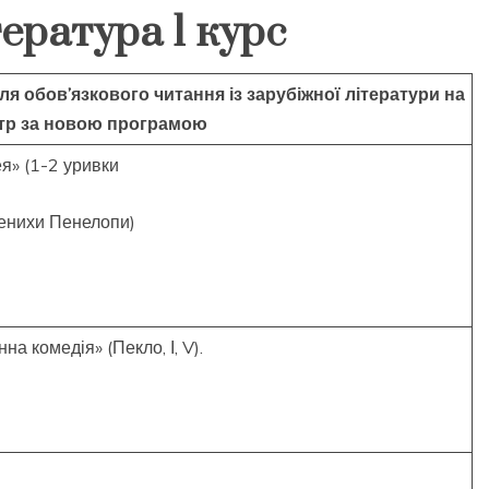
ература 1 курс
я обов’язкового читання із зарубіжної літератури на
тр за новою програмою
сея» (1-2 уривки
женихи Пенелопи)
на комедія» (Пекло, І, V).