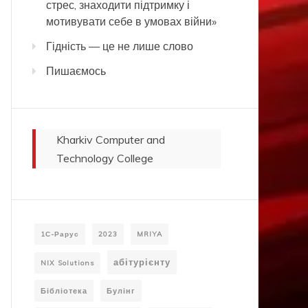
стрес, знаходити підтримку і
мотивувати себе в умовах війни»
Гідність — це не лише слово
Пишаємось
Kharkiv Computer and
Technology College
1С-Рарус
2023
MRIYA
абітурієнту
NIX Solutions
Бібліотека
Булінг