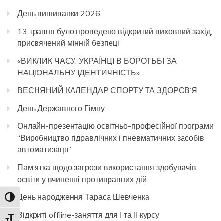
День вишиванки 2026
13 травня було проведено відкритий виховний захід,
присвячений мінній безпеці
«ВИКЛИК ЧАСУ: УКРАЇНЦІ В БОРОТЬБІ ЗА
НАЦІОНАЛЬНУ ІДЕНТИЧНІСТЬ»
ВЕСНЯНИЙ КАЛЕНДАР СПОРТУ ТА ЗДОРОВ’Я
День Державного Гімну.
Онлайн-презентацію освітньо-професійної програми
“Виробництво гідравлічних і пневматичних засобів
автоматизації”
Пам’ятка щодо загрози використання здобувачів
освіти у вчиненні протиправних дій
День народження Тараса Шевченка
Toggle High Contrast
Відкриті offline-заняття для І та ІІ курсу
Toggle Font size