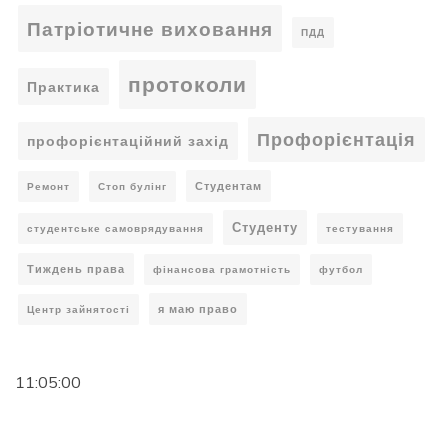
Патріотичне виховання
ПДД
протоколи
Практика
Профорієнтація
профорієнтаційний захід
Студентам
Ремонт
Стоп булінг
Студенту
студентське самоврядування
тестування
Тиждень права
фінансова грамотність
футбол
я маю право
Центр зайнятості
11:05:01