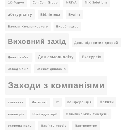
1С-Рарус
ComCom Group
MRIYA
NIX Solutions
абітурієнту
Бібліотека
Булінг
Василя Хмельницького
Виробництво
Виховний захід
День відкритих дверей
Для самоаналізу
Екскурсія
День пам'яті
Завод Сокіл
Захист дипломів
Заходи з компаніями
Накази
конференція
змагання
Интетикс
ІТ
Олімпійський тиждень
новий рік
Нові аудиторії
охорона праці
Пам’ять героїв
Партнерство