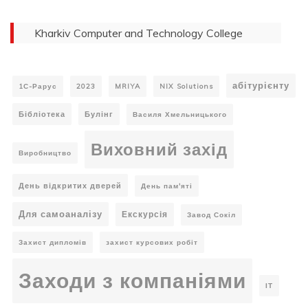
Kharkiv Computer and Technology College
абітурієнту
1С-Рарус
2023
MRIYA
NIX Solutions
Бібліотека
Булінг
Василя Хмельницького
Виховний захід
Виробництво
День відкритих дверей
День пам'яті
Для самоаналізу
Екскурсія
Завод Сокіл
Захист дипломів
захист курсових робіт
Заходи з компаніями
ІТ