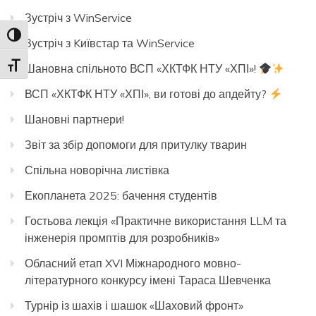
Зустріч з WinService
Toggle High Contrast
Зустріч з Kиївстар та WinService
Toggle Font size
Шановна спільното ВСП «ХКТФК НТУ «ХПІ»!
ВСП «ХКТФК НТУ «ХПІ», ви готові до апдейту?
Шановні партнери!
Звіт за збір допомоги для притулку тварин
Спільна новорічна листівка
Екопланета 2025: бачення студентів
Гостьова лекція «Практичне використання LLM та
інженерія промптів для розробників»
Обласний етап XVI Міжнародного мовно-
літературного конкурсу імені Тараса Шевченка
Турнір із шахів і шашок «Шаховий фронт»