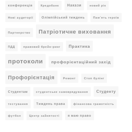
Накази
конференція
Кредобанк
новий рік
Олімпійський тиждень
Нові аудиторії
Пам’ять героїв
Патріотичне виховання
Партнерство
Практика
ПДД
правовий брейн-ринг
протоколи
профорієнтаційний захід
Профорієнтація
Ремонт
Стоп булінг
Студенту
Студентам
студентське самоврядування
Тиждень права
тестування
фінансова грамотність
я маю право
футбол
Центр зайнятості