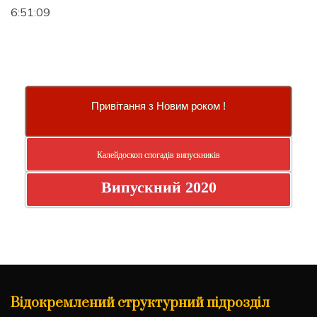
6:51:10
Привітання з Новим роком !
Калейдоскоп спогадів випускників
Випускний 2020
Відокремлений структурний підрозділ