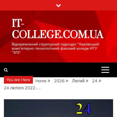
Skip
to
content
IT-
COLLEGE.COM.UA
Відокремлений структурний підрозділ "Харківський
комп'ютерно-технологічний фаховий коледж НТУ
"ХПІ"
You are Here
Home
2026
Лютий
24
24 лютого 2022-….