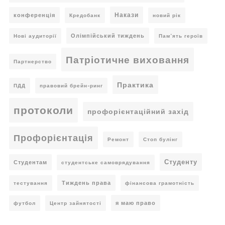
Накази
конференція
Кредобанк
новий рік
Олімпійський тиждень
Нові аудиторії
Пам’ять героїв
Патріотичне виховання
Партнерство
Практика
ПДД
правовий брейн-ринг
протоколи
профорієнтаційний захід
Профорієнтація
Ремонт
Стоп булінг
Студенту
Студентам
студентське самоврядування
Тиждень права
тестування
фінансова грамотність
я маю право
футбол
Центр зайнятості