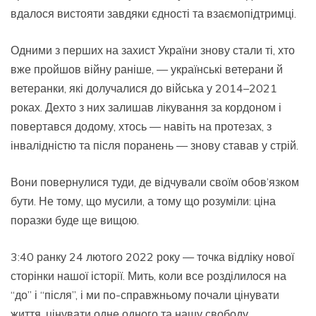
вдалося вистояти завдяки єдності та взаємопідтримці.
Одними з перших на захист України знову стали ті, хто
вже пройшов війну раніше, — українські ветерани й
ветеранки, які долучалися до війська у 2014–2021
роках. Дехто з них залишав лікування за кордоном і
повертався додому, хтось — навіть на протезах, з
інвалідністю та після поранень — знову ставав у стрій.
Вони повернулися туди, де відчували своїм обов’язком
бути. Не тому, що мусили, а тому що розуміли: ціна
поразки буде ще вищою.
3:40 ранку 24 лютого 2022 року — точка відліку нової
сторінки нашої історії. Мить, коли все розділилося на
“до” і “після”, і ми по-справжньому почали цінувати
життя, цінувати одне одного та нашу свободу.