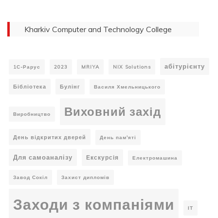
Kharkiv Computer and Technology College
абітурієнту
1С-Рарус
2023
MRIYA
NIX Solutions
Бібліотека
Булінг
Василя Хмельницького
Виховний захід
Виробництво
День відкритих дверей
День пам'яті
Для самоаналізу
Екскурсія
Електромашина
Завод Сокіл
Захист дипломів
Заходи з компаніями
ІТ