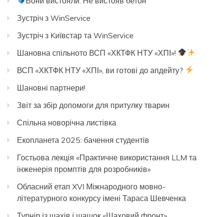
Вони вистояли. Не вистояв бетон
Зустріч з WinService
Зустріч з Kиївстар та WinService
Шановна спільното ВСП «ХКТФК НТУ «ХПІ»!
ВСП «ХКТФК НТУ «ХПІ», ви готові до апдейту?
Шановні партнери!
Звіт за збір допомоги для притулку тварин
Спільна новорічна листівка
Екопланета 2025: бачення студентів
Гостьова лекція «Практичне використання LLM та
інженерія промптів для розробників»
Обласний етап XVI Міжнародного мовно-
літературного конкурсу імені Тараса Шевченка
Турнір із шахів і шашок «Шаховий фронт»