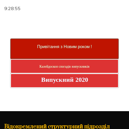
9:28:56
Привітання з Новим роком !
Калейдоскоп спогадів випускників
Випускний 2020
Відокремлений структурний підрозділ