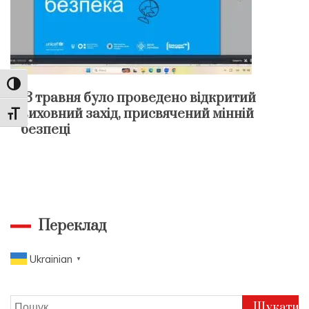
Toggle High Contrast
13 травня було проведено відкритий
виховний захід, присвячений мінній
Toggle Font size
безпеці
Переклад
Ukrainian
▼
Пошук: