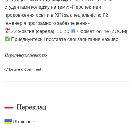
студентами коледжу на тему: «Перспективи
продовження освіти в ХПІ за спеціальністю F2
Інженерія програмного забезпечення»
22 жовтня (середа), 15:20
Формат: online (ZOOM)
Приєднуйтесь і поставте свої запитання наживо!
Переглянути повністю
on
Leave a Comment
Перспективи
продовження
освіти
в
ХПІ
за
Переклад
спеціальністю
F2
Ukrainian
▼
Інженерія
програмного