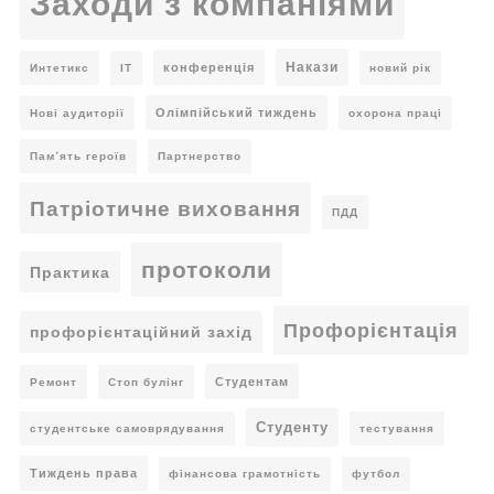
Заходи з компаніями
Накази
конференція
Интетикс
ІТ
новий рік
Олімпійський тиждень
Нові аудиторії
охорона праці
Пам’ять героїв
Партнерство
Патріотичне виховання
ПДД
протоколи
Практика
Профорієнтація
профорієнтаційний захід
Студентам
Ремонт
Стоп булінг
Студенту
студентське самоврядування
тестування
Тиждень права
фінансова грамотність
футбол