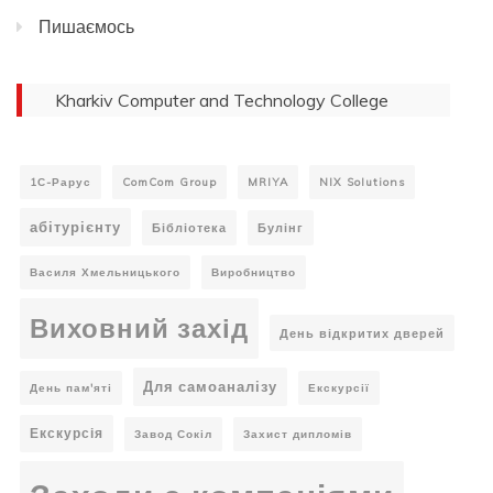
Пишаємось
Kharkiv Computer and Technology College
1С-Рарус
ComCom Group
MRIYA
NIX Solutions
абітурієнту
Бібліотека
Булінг
Василя Хмельницького
Виробництво
Виховний захід
День відкритих дверей
Для самоаналізу
День пам'яті
Екскурсії
Екскурсія
Завод Сокіл
Захист дипломів