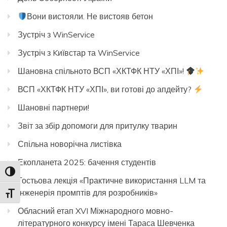
Вони вистояли. Не вистояв бетон
Зустріч з WinService
Зустріч з Kиївстар та WinService
Шановна спільното ВСП «ХКТФК НТУ «ХПІ»!
ВСП «ХКТФК НТУ «ХПІ», ви готові до апдейту?
Шановні партнери!
Звіт за збір допомоги для притулку тварин
Спільна новорічна листівка
Екопланета 2025: бачення студентів
Toggle High Contrast
Гостьова лекція «Практичне використання LLM та
інженерія промптів для розробників»
Toggle Font size
Обласний етап XVI Міжнародного мовно-
літературного конкурсу імені Тараса Шевченка