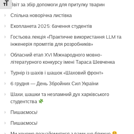
Toggle Font size
Звіт за збір допомоги для притулку тварин
Спільна новорічна листівка
Екопланета 2025: бачення студентів
Гостьова лекція «Практичне використання LLM та
інженерія промптів для розробників»
Обласний етап XVI Міжнародного мовно-
літературного конкурсу імені Тараса Шевченка
Турнір із шахів і шашок «Шаховий фронт»
6 грудня — День Збройних Сил України
Шахи, шашки та незламний дух харківського
студентства
Пишаємось!
Пишаємось!
Ми хочемо познайомитися з вами ще ближче