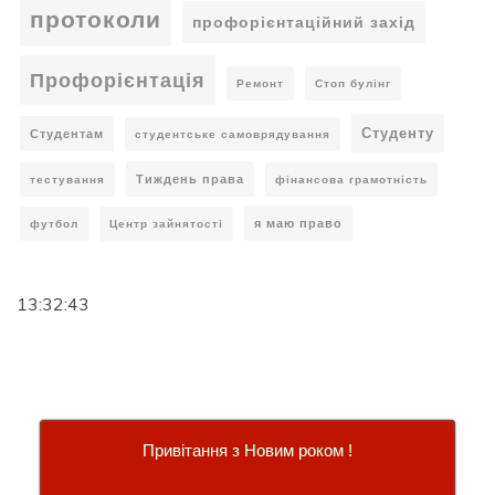
протоколи
профорієнтаційний захід
Профорієнтація
Ремонт
Стоп булінг
Студенту
Студентам
студентське самоврядування
Тиждень права
тестування
фінансова грамотність
я маю право
футбол
Центр зайнятості
13:32:43
Привітання з Новим роком !