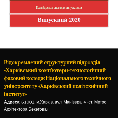
Калейдоскоп спогадів випускників
Випускний 2020
Відокремлений структурний підрозділ
«Харківський комп’ютерн-технологічний
фаховий коледж Національного технічного
університету «Харківський політехнічний
інститут»
Адреса:
61002, м.Харків, вул. Манізера, 4 (ст. Метро
Архітектора Бекетова)