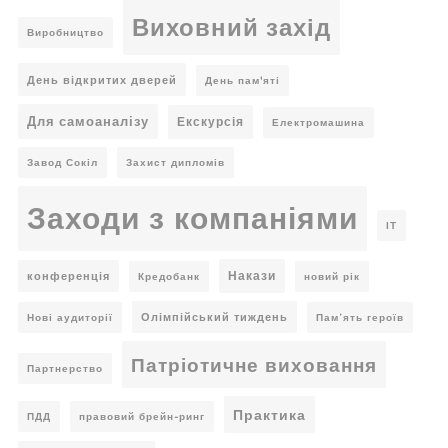
Виховний захід
Виробництво
День відкритих дверей
День пам'яті
Для самоаналізу
Екскурсія
Електромашина
Завод Сокіл
Захист дипломів
Заходи з компаніями
ІТ
Накази
конференція
Кредобанк
новий рік
Олімпійський тиждень
Нові аудиторії
Пам’ять героїв
Патріотичне виховання
Партнерство
Практика
ПДД
правовий брейн-ринг