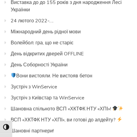
Виставка до до 155 років з дня народження Лесі
Українки
24 лютого 2022-….
Міжнародний день рідної мови
Волейбол: гра, що не старіє
День відкритих дверей OFFLINE
День Соборності України
Вони вистояли. Не вистояв бетон
Зустріч з WinService
Зустріч з Kиївстар та WinService
Шановна спільното ВСП «ХКТФК НТУ «ХПІ»!
ВСП «ХКТФК НТУ «ХПІ», ви готові до апдейту?
Toggle High Contrast
Шановні партнери!