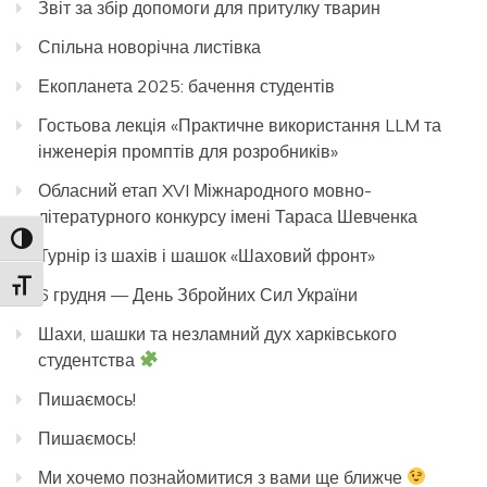
Звіт за збір допомоги для притулку тварин
Спільна новорічна листівка
Екопланета 2025: бачення студентів
Гостьова лекція «Практичне використання LLM та
інженерія промптів для розробників»
Обласний етап XVI Міжнародного мовно-
літературного конкурсу імені Тараса Шевченка
Toggle High Contrast
Турнір із шахів і шашок «Шаховий фронт»
Toggle Font size
6 грудня — День Збройних Сил України
Шахи, шашки та незламний дух харківського
студентства
Пишаємось!
Пишаємось!
Ми хочемо познайомитися з вами ще ближче