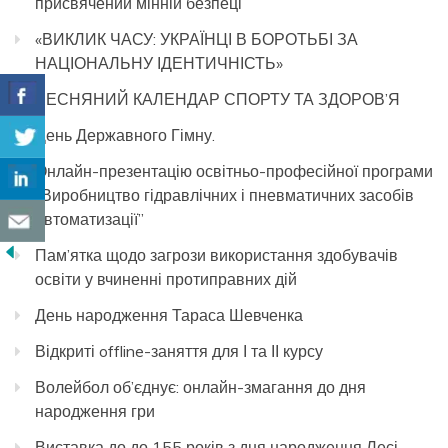
присвячений мінній безпеці
«ВИКЛИК ЧАСУ: УКРАЇНЦІ В БОРОТЬБІ ЗА
НАЦІОНАЛЬНУ ІДЕНТИЧНІСТЬ»
ВЕСНЯНИЙ КАЛЕНДАР СПОРТУ ТА ЗДОРОВ’Я
День Державного Гімну.
Онлайн-презентацію освітньо-професійної програми
“Виробництво гідравлічних і пневматичних засобів
автоматизації”
Пам’ятка щодо загрози використання здобувачів
освіти у вчиненні протиправних дій
День народження Тараса Шевченка
Відкриті offline-заняття для І та ІІ курсу
Волейбол об’єднує: онлайн-змагання до дня
народження гри
Виставка до до 155 років з дня народження Лесі