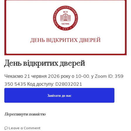
День відкритих дверей
Чекаємо 21 червня 2026 року о 10-00. у Zoom ID: 359
350 5435 Код доступу: D28032021
Завітати до нас
Переглянути повністю
on
Leave a Comment