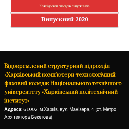
Калейдоскоп спогадів випускників
Випускний 2020
Відокремлений структурний підрозділ
«Харківський комп’ютерн-технологічний
фаховий коледж Національного технічного
університету «Харківський політехнічний
інститут»
Адреса:
61002, м.Харків, вул. Манізера, 4 (ст. Метро
Архітектора Бекетова)