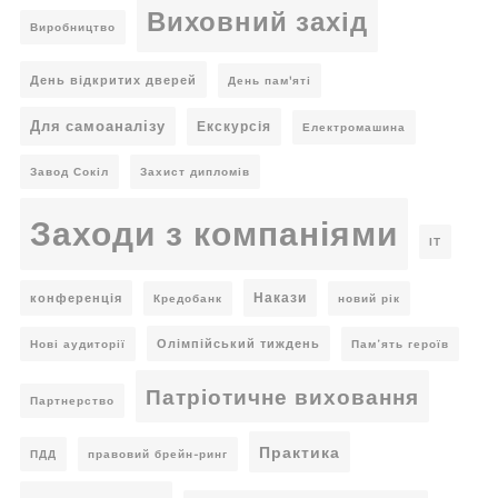
Виховний захід
Виробництво
День відкритих дверей
День пам'яті
Для самоаналізу
Екскурсія
Електромашина
Завод Сокіл
Захист дипломів
Заходи з компаніями
ІТ
Накази
конференція
Кредобанк
новий рік
Олімпійський тиждень
Нові аудиторії
Пам’ять героїв
Патріотичне виховання
Партнерство
Практика
ПДД
правовий брейн-ринг