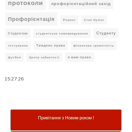
протоколи
профорієнтаційний захід
Профорієнтація
Ремонт
Стоп булінг
Студенту
Студентам
студентське самоврядування
Тиждень права
тестування
фінансова грамотність
я маю право
футбол
Центр зайнятості
15:27:27
Привітання з Новим роком !