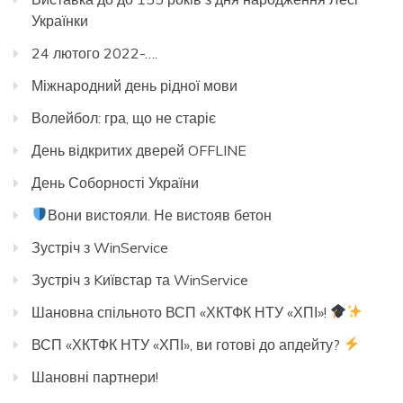
Українки
24 лютого 2022-….
Міжнародний день рідної мови
Волейбол: гра, що не старіє
День відкритих дверей OFFLINE
День Соборності України
Вони вистояли. Не вистояв бетон
Зустріч з WinService
Зустріч з Kиївстар та WinService
Шановна спільното ВСП «ХКТФК НТУ «ХПІ»!
ВСП «ХКТФК НТУ «ХПІ», ви готові до апдейту?
Шановні партнери!