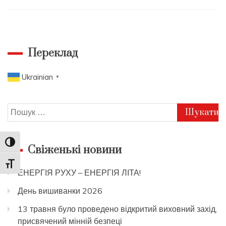
Переклад
Ukrainian
▼
Пошук:
Toggle High Contrast
Свіженькі новини
Toggle Font size
ЕНЕРГІЯ РУХУ – ЕНЕРГІЯ ЛІТА!
День вишиванки 2026
13 травня було проведено відкритий виховний захід,
присвячений мінній безпеці