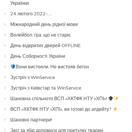
Українки
24 лютого 2022-….
Міжнародний день рідної мови
Волейбол: гра, що не старіє
День відкритих дверей OFFLINE
День Соборності України
Вони вистояли. Не вистояв бетон
Зустріч з WinService
Зустріч з Kиївстар та WinService
Шановна спільното ВСП «ХКТФК НТУ «ХПІ»!
ВСП «ХКТФК НТУ «ХПІ», ви готові до апдейту?
Шановні партнери!
Звіт за збір допомоги для притулку тварин