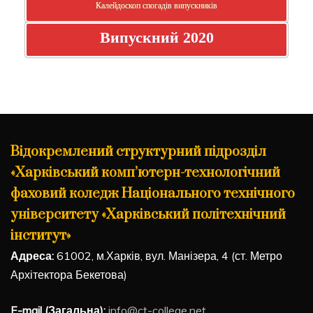
Калейдоскоп спогадів випускників
Випускний 2020
Відокремлений структурний підрозділ
«Харківський комп’ютерн-технологічний
фаховий коледж Національного технічного
університету «Харківський політехнічний
інститут»
Адреса:
61002, м.Харків, вул. Манізера, 4 (ст. Метро
Архітектора Бекетова)
E-mail (Загальна):
info@ct-college.net