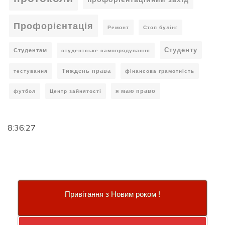
Профорієнтація
Ремонт
Стоп булінг
Студенту
Студентам
студентське самоврядування
Тиждень права
тестування
фінансова грамотність
я маю право
футбол
Центр зайнятості
8:36:28
Привітання з Новим роком !