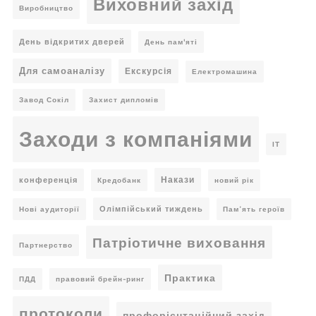
Виховний захід
Виробництво
День відкритих дверей
День пам'яті
Для самоаналізу
Екскурсія
Електромашина
Завод Сокіл
Захист дипломів
Заходи з компаніями
ІТ
Накази
конференція
Кредобанк
новий рік
Олімпійський тиждень
Нові аудиторії
Пам’ять героїв
Патріотичне виховання
Партнерство
Практика
ПДД
правовий брейн-ринг
протоколи
профорієнтаційний захід