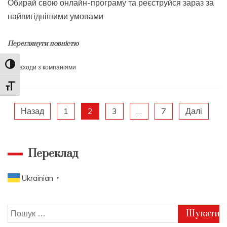
Обирай свою онлайн-програму та реєструйся зараз за
найвигіднішими умовами
Переглянути повністю
Toggle High Contrast
Заходи з компаніями
Toggle Font size
Пагінація
Назад
1
2
3
…
7
Далі
записів
Переклад
Ukrainian
▼
Пошук: