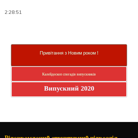
2:28:52
Привітання з Новим роком !
Калейдоскоп спогадів випускників
Випускний 2020