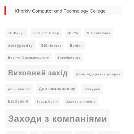
Kharkiv Computer and Technology College
1С-Рарус
ComCom Group
MRIYA
NIX Solutions
абітурієнту
Бібліотека
Булінг
Василя Хмельницького
Виробництво
Виховний захід
День відкритих дверей
Для самоаналізу
День пам'яті
Екскурсії
Екскурсія
Завод Сокіл
Захист дипломів
Заходи з компаніями