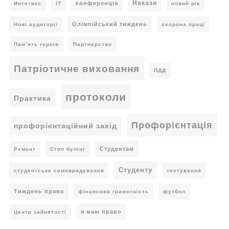
Накази
конференція
Интетикс
ІТ
новий рік
Олімпійський тиждень
Нові аудиторії
охорона праці
Пам’ять героїв
Партнерство
Патріотичне виховання
ПДД
протоколи
Практика
Профорієнтація
профорієнтаційний захід
Студентам
Ремонт
Стоп булінг
Студенту
студентське самоврядування
тестування
Тиждень права
фінансова грамотність
футбол
я маю право
Центр зайнятості