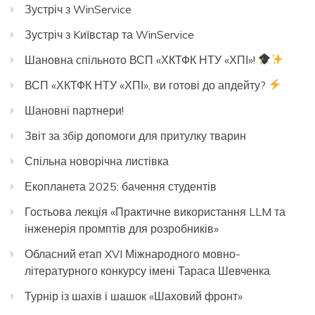
Зустріч з WinService
Зустріч з Kиївстар та WinService
Шановна спільното ВСП «ХКТФК НТУ «ХПІ»!
ВСП «ХКТФК НТУ «ХПІ», ви готові до апдейту?
Шановні партнери!
Звіт за збір допомоги для притулку тварин
Спільна новорічна листівка
Екопланета 2025: бачення студентів
Гостьова лекція «Практичне використання LLM та
інженерія промптів для розробників»
Обласний етап XVI Міжнародного мовно-
літературного конкурсу імені Тараса Шевченка
Турнір із шахів і шашок «Шаховий фронт»