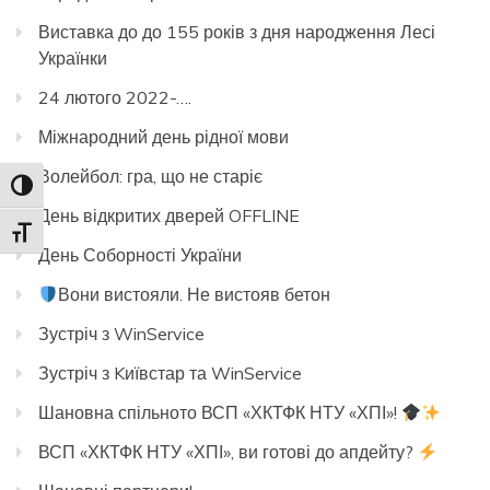
Виставка до до 155 років з дня народження Лесі
Українки
24 лютого 2022-….
Міжнародний день рідної мови
Волейбол: гра, що не старіє
Toggle High Contrast
День відкритих дверей OFFLINE
Toggle Font size
День Соборності України
Вони вистояли. Не вистояв бетон
Зустріч з WinService
Зустріч з Kиївстар та WinService
Шановна спільното ВСП «ХКТФК НТУ «ХПІ»!
ВСП «ХКТФК НТУ «ХПІ», ви готові до апдейту?