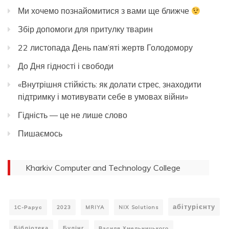
Ми хочемо познайомитися з вами ще ближче
Збір допомоги для притулку тварин
22 листопада День пам’яті жертв Голодомору
До Дня гідності і свободи
«Внутрішня стійкість: як долати стрес, знаходити
підтримку і мотивувати себе в умовах війни»
Гідність — це не лише слово
Пишаємось
Kharkiv Computer and Technology College
абітурієнту
1С-Рарус
2023
MRIYA
NIX Solutions
Бібліотека
Булінг
Василя Хмельницького