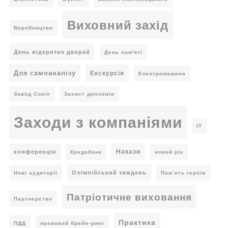
Виховний захід
Виробництво
День відкритих дверей
День пам'яті
Для самоаналізу
Екскурсія
Електромашина
Завод Сокіл
Захист дипломів
Заходи з компаніями
ІТ
Накази
конференція
Кредобанк
новий рік
Олімпійський тиждень
Нові аудиторії
Пам’ять героїв
Патріотичне виховання
Партнерство
Практика
ПДД
правовий брейн-ринг