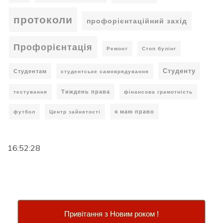
протоколи
профорієнтаційний захід
Профорієнтація
Ремонт
Стоп булінг
Студенту
Студентам
студентське самоврядування
Тиждень права
тестування
фінансова грамотність
я маю право
футбол
Центр зайнятості
16:52:28
Привітання з Новим роком !