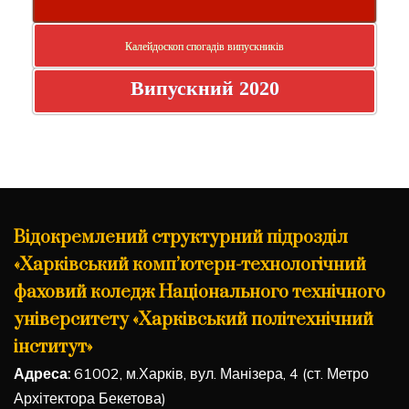
Калейдоскоп спогадів випускників
Випускний 2020
Відокремлений структурний підрозділ
«Харківський комп’ютерн-технологічний
фаховий коледж Національного технічного
університету «Харківський політехнічний
інститут»
Адреса:
61002, м.Харків, вул. Манізера, 4 (ст. Метро
Архітектора Бекетова)