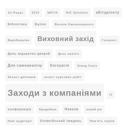
абітурієнту
1С-Рарус
2023
MRIYA
NIX Solutions
Бібліотека
Булінг
Василя Хмельницького
Виховний захід
Виробництво
Голокост
День відкритих дверей
День пам'яті
Для самоаналізу
Екскурсія
Завод Сокіл
Захист дипломів
захист курсових робіт
Заходи з компаніями
ІТ
Накази
конференція
Кредобанк
новий рік
Олімпійський тиждень
Нові аудиторії
Пам’ять героїв