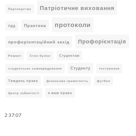
Патріотичне виховання
Партнерство
протоколи
Практика
ПДД
Профорієнтація
профорієнтаційний захід
Студентам
Ремонт
Стоп булінг
Студенту
студентське самоврядування
тестування
Тиждень права
фінансова грамотність
футбол
я маю право
Центр зайнятості
2:37:08