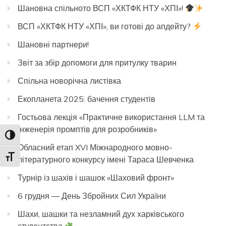
Шановна спільното ВСП «ХКТФК НТУ «ХПІ»!
ВСП «ХКТФК НТУ «ХПІ», ви готові до апдейту?
Шановні партнери!
Звіт за збір допомоги для притулку тварин
Спільна новорічна листівка
Екопланета 2025: бачення студентів
Гостьова лекція «Практичне використання LLM та
інженерія промптів для розробників»
Toggle High Contrast
Обласний етап XVI Міжнародного мовно-
Toggle Font size
літературного конкурсу імені Тараса Шевченка
Турнір із шахів і шашок «Шаховий фронт»
6 грудня — День Збройних Сил України
Шахи, шашки та незламний дух харківського