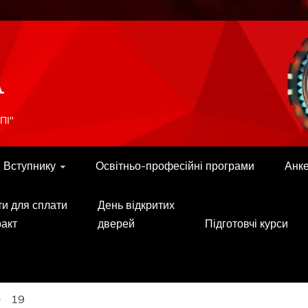
A
ПІ"
Вступнику
Освітньо-професійні програми
Анк
ти для сплати
День відкритих
ракт
дверей
Підготовчі курси
19