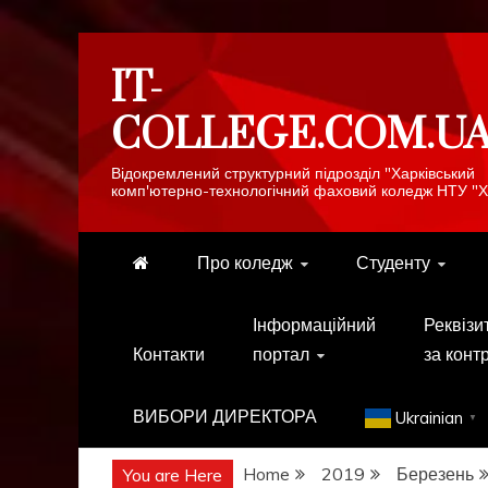
Skip
IT-
to
content
COLLEGE.COM.U
Відокремлений структурний підрозділ "Харківський
комп'ютерно-технологічний фаховий коледж НТУ "Х
Про коледж
Студенту
Інформаційний
Реквізи
Контакти
портал
за конт
ВИБОРИ ДИРЕКТОРА
Ukrainian
▼
Home
2019
Березень
You are Here