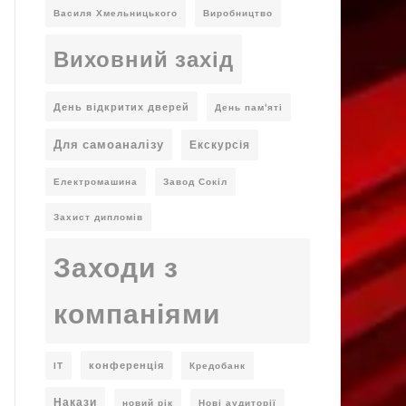
Василя Хмельницького
Виробництво
Виховний захід
День відкритих дверей
День пам'яті
Для самоаналізу
Екскурсія
Електромашина
Завод Сокіл
Захист дипломів
Заходи з
компаніями
конференція
ІТ
Кредобанк
Накази
новий рік
Нові аудиторії