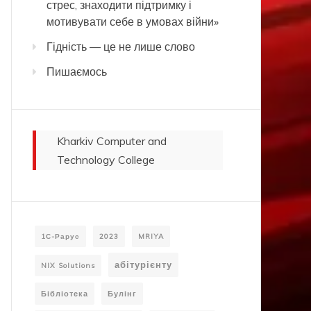
стрес, знаходити підтримку і
мотивувати себе в умовах війни»
Гідність — це не лише слово
Пишаємось
Kharkiv Computer and
Technology College
1С-Рарус
2023
MRIYA
абітурієнту
NIX Solutions
Бібліотека
Булінг