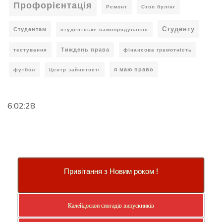
Профорієнтація
Ремонт
Стоп булінг
Студенту
Студентам
студентське самоврядування
Тиждень права
тестування
фінансова грамотність
я маю право
футбол
Центр зайнятості
6:02:28
Привітання з Новим роком !
Калейдоскоп спогадів випускників