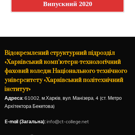
Випускний 2020
Відокремлений структурний підрозділ
«Харківський комп’ютерн-технологічний
фаховий коледж Національного технічного
університету «Харківський політехнічний
інститут»
Адреса:
61002, м.Харків, вул. Манізера, 4 (ст. Метро
Архітектора Бекетова)
E-mail (Загальна):
info@ct-college.net