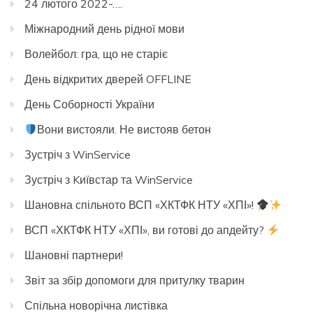
24 лютого 2022-….
Міжнародний день рідної мови
Волейбол: гра, що не старіє
День відкритих дверей OFFLINE
День Соборності України
Вони вистояли. Не вистояв бетон
Зустріч з WinService
Зустріч з Kиївстар та WinService
Шановна спільното ВСП «ХКТФК НТУ «ХПІ»!
ВСП «ХКТФК НТУ «ХПІ», ви готові до апдейту?
Шановні партнери!
Звіт за збір допомоги для притулку тварин
Спільна новорічна листівка