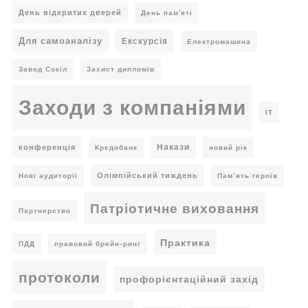
День відкритих дверей
День пам'яті
Для самоаналізу
Екскурсія
Електромашина
Завод Сокіл
Захист дипломів
Заходи з компаніями
ІТ
Накази
конференція
Кредобанк
новий рік
Олімпійський тиждень
Нові аудиторії
Пам’ять героїв
Патріотичне виховання
Партнерство
Практика
ПДД
правовий брейн-ринг
протоколи
профорієнтаційний захід