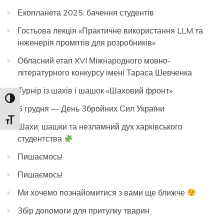
Екопланета 2025: бачення студентів
Гостьова лекція «Практичне використання LLM та
інженерія промптів для розробників»
Обласний етап XVI Міжнародного мовно-
літературного конкурсу імені Тараса Шевченка
Турнір із шахів і шашок «Шаховий фронт»
Toggle High Contrast
6 грудня — День Збройних Сил України
Toggle Font size
Шахи, шашки та незламний дух харківського
студентства
Пишаємось!
Пишаємось!
Ми хочемо познайомитися з вами ще ближче
Збір допомоги для притулку тварин