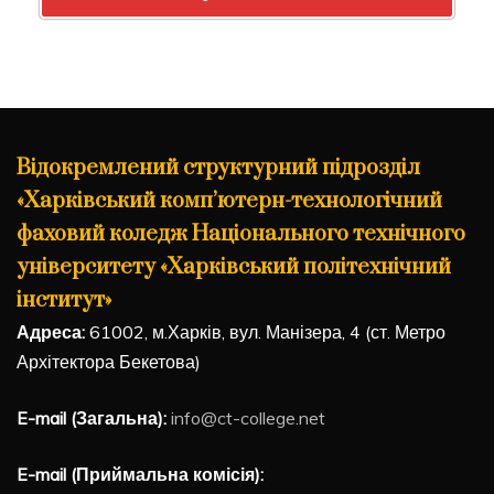
Відокремлений структурний підрозділ
«Харківський комп’ютерн-технологічний
фаховий коледж Національного технічного
університету «Харківський політехнічний
інститут»
Адреса:
61002, м.Харків, вул. Манізера, 4 (ст. Метро
Архітектора Бекетова)
E-mail (Загальна):
info@ct-college.net
E-mail (Приймальна комісія):