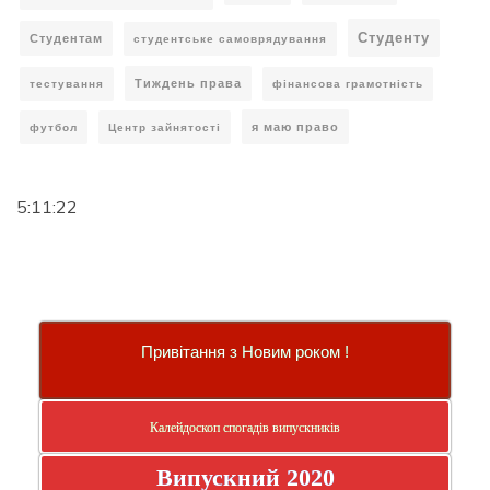
Студенту
Студентам
студентське самоврядування
Тиждень права
тестування
фінансова грамотність
я маю право
футбол
Центр зайнятості
5:11:23
Привітання з Новим роком !
Калейдоскоп спогадів випускників
Випускний 2020