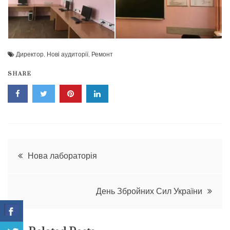
Директор
,
Нові аудиторії
,
Ремонт
SHARE
Навігація
Нова лабораторія
записів
День Збройних Сил України