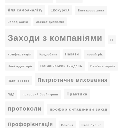
Для самоаналізу
Екскурсія
Електромашина
Завод Сокіл
Захист дипломів
Заходи з компаніями
ІТ
Накази
конференція
Кредобанк
новий рік
Олімпійський тиждень
Нові аудиторії
Пам’ять героїв
Патріотичне виховання
Партнерство
Практика
ПДД
правовий брейн-ринг
протоколи
профорієнтаційний захід
Профорієнтація
Ремонт
Стоп булінг