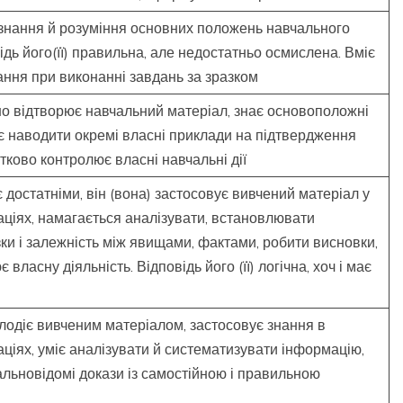
знання й розуміння основних положень навчального
ідь його(її) правильна, але недостатньо осмислена. Вміє
ання при виконанні завдань за зразком
о відтворює навчальний матеріал, знає основоположні
міє наводити окремі власні приклади на підтвердження
тково контролює власні навчальні дії
 достатніми, він (вона) застосовує вивчений матеріал у
аціях, намагається аналізувати, встановлювати
зки і залежність між явищами, фактами, робити висновки,
власну діяльність. Відповідь його (її) логічна, хоч і має
лодіє вивченим матеріалом, застосовує знання в
ціях, уміє аналізувати й систематизувати інформацію,
альновідомі докази із самостійною і правильною