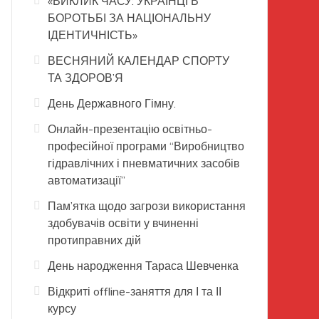
«ВИКЛИК ЧАСУ: УКРАЇНЦІ В
БОРОТЬБІ ЗА НАЦІОНАЛЬНУ
ІДЕНТИЧНІСТЬ»
ВЕСНЯНИЙ КАЛЕНДАР СПОРТУ
ТА ЗДОРОВ’Я
День Державного Гімну.
Онлайн-презентацію освітньо-
професійної програми “Виробництво
гідравлічних і пневматичних засобів
автоматизації”
Пам’ятка щодо загрози використання
здобувачів освіти у вчиненні
протиправних дій
День народження Тараса Шевченка
Відкриті offline-заняття для І та ІІ
курсу