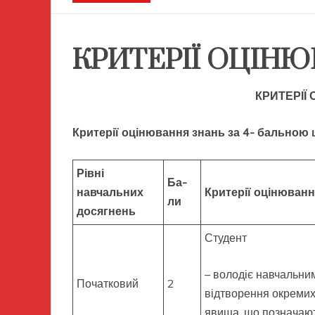
КРИТЕРІЇ ОЦІН
КРИТЕРІЇ
Критерії оцінювання знань за 4- бальною
Рівні
Ба-
навчальних
Критерії оцінюванн
ли
досягнень
Студент
– володіє навчальни
Початковий
2
відтворення окремих 
явища, що позначаю