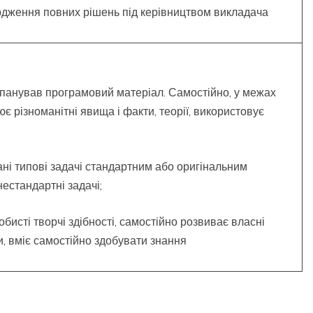
рдження повних рішень під керівництвом викладача
 опанував програмовий матеріал. Самостійно, у межах
ює різноманітні явища і факти, теорії, використовує
ані типові задачі стандартним або оригінальним
нестандартні задачі;
обисті творчі здібності, самостійно розвиває власні
и, вміє самостійно здобувати знання