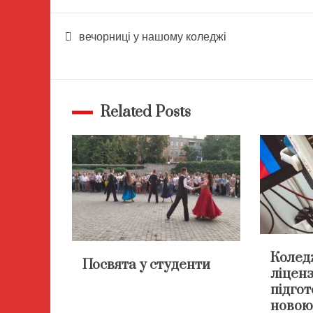
Навігація
вечорниці у нашому коледжі
записів
Related Posts
Колед
Посвята у студенти
ліценз
підгот
новою