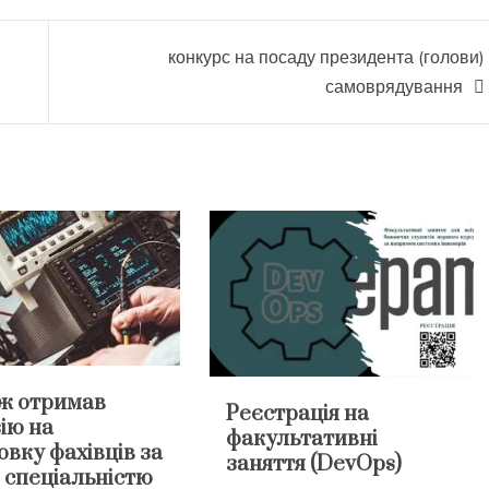
конкурс на посаду президента (голови)
самоврядування
ж отримав
Реєстрація на
ію на
факультативні
овку фахівців за
заняття (DevOps)
 спеціальністю