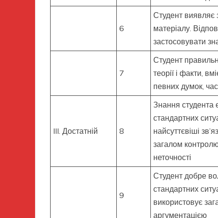
Студент виявляє 
6
матеріалу. Відпов
застосовувати зн
Студент правильн
7
теорії і факти, в
певних думок, час
Знання студента є
стандартних ситу
III. Достатній
8
найсуттєвіші зв’я
загалом контролює 
неточності
Студент добре во
стандартних ситуа
9
використовує заг
аргументацією