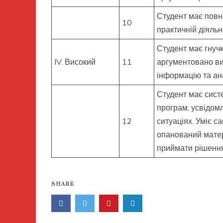
Студент має повн
10
практичній діяльн
Студент має гнуч
IV. Високий
11
аргументовано вик
інформацію та ана
Студент має систе
програм, усвідом
12
ситуаціях. Уміє с
опанований матер
приймати рішенн
SHARE