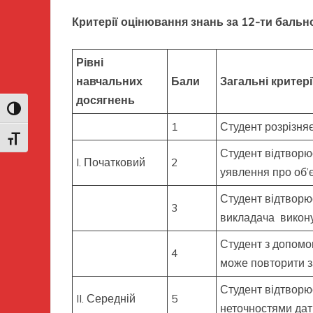
Критерії оцінювання знань за 12-ти баль
Рівні
навчальних
Бали
Загальні критер
досягнень
Toggle High Contrast
1
Студент розрізняє
Toggle Font size
Студент відтворює
I. Початковий
2
уявлення про об’
Студент відтворю
3
викладача викон
Студент з допомо
4
може повторити з
Студент відтворю
II. Середній
5
неточностями да