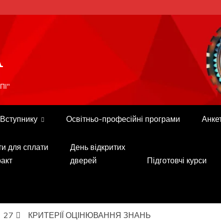
A
ПІ"
Вступнику
Освітньо-професійні програми
Анке
ти для сплати
День відкритих
ракт
дверей
Підготовчі курси
27
КРИТЕРІЇ ОЦІНЮВАННЯ ЗНАНЬ