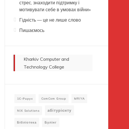
стрес, знаходити підтримку і
мотивувати себе в умовах війни»
Гідність — це не лише слово
Пишаємось
Kharkiv Computer and
Technology College
1С-Рарус
ComCom Group
MRIYA
абітурієнту
NIX Solutions
Бібліотека
Булінг