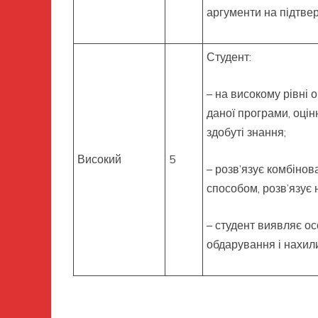
аргументи на підтве
Студент:
– на високому рівні
даної програми, оцін
здобуті знання;
Високий
5
– розв’язує комбінов
способом, розв’язує 
– студент виявляє ос
обдарування і нахил