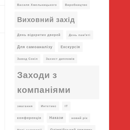
Василя Хмельницького
Виробництво
Виховний захід
День відкритих дверей
День пам'яті
Для самоаналізу
Екскурсія
Завод Сокіл
Захист дипломів
Заходи з
компаніями
змагання
Интетикс
ІТ
Накази
конференція
новий рік
Олімпійський тиждень
Нові аудиторії