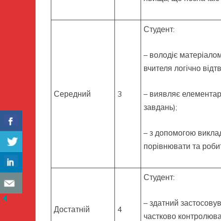
Студент:
– володіє матеріалом
вчителя логічно відт
Середний
3
– виявляє елементар
завдань);
– з допомогою викла
порівнювати та роби
Студент:
– здатний застосовув
Достатній
4
частково контролюва