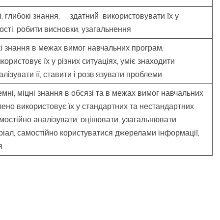
і, глибокі знання, здатний використовувати їх у
ості, робити висновки, узагальнення
кі знання в межах вимог навчальних програм,
ористовує їх у різних ситуаціях, уміє знаходити
лізувати її, ставити і розв’язувати проблеми
мні, міцні знання в обсязі та в межах вимог навчальних
лено використовує їх у стандартних та нестандартних
амостійно аналізувати, оцінювати, узагальнювати
іал, самостійно користуватися джерелами інформації,
я