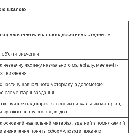
ною шкалою
ії оцінювання навчальних досягнень
студе
н
т
ів
 об’єкти вивчення
 незначну частину навчального матеріалу, має нечіткі
єкт вивчення
є частину навчального матеріалу; з допомогою
ує елементарні завдання
гою вчителя відтворює основний навчальний матеріал,
а зразком певну операцію, дію
є основний навчальний матеріал, здатний з помилками й
ти визначення понять, сформулювати правило