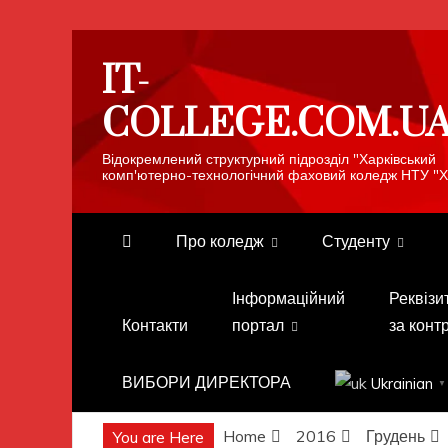
Skip
IT-
to
content
COLLEGE.COM.U
Відокремлений структурний підрозділ "Харківський
комп'ютерно-технологічний фаховий коледж НТУ "Х
Про коледж
Студенту
Інформаційний
Реквізи
Контакти
портал
за конт
ВИБОРИ ДИРЕКТОРА
Ukrainian
▼
Home
2016
Грудень
You are Here